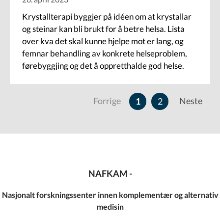
Krystallterapi byggjer på idéen om at krystallar
og steinar kan bli brukt for å betre helsa. Lista
over kva det skal kunne hjelpe mot er lang, og
femnar behandling av konkrete helseproblem,
førebyggjing og det å oppretthalde god helse.
Sider
Forrige
Neste
Neste
Nåværende
1
Page
2
side
side
NAFKAM -
Nasjonalt forskningssenter innen komplementær og alternativ
medisin