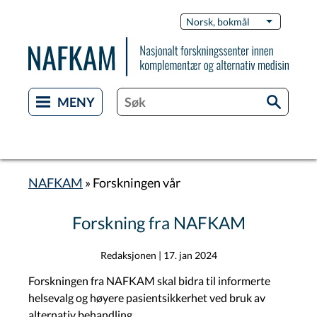
Hopp
Switch
Norsk, bokmål
List flere 
til
Languag
hovedinnhold
NAFKAM
Forskningen vår
Navigasjonssti
Forskning fra NAFKAM
Redaksjonen
|
17. jan 2024
Forskningen fra NAFKAM skal bidra til informerte
helsevalg og høyere pasientsikkerhet ved bruk av
alternativ behandling.