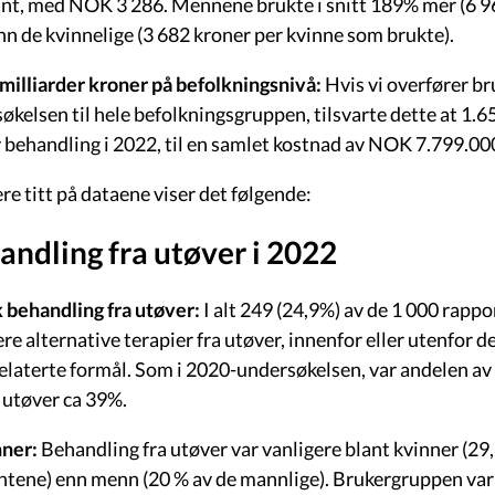
nt, med NOK 3 286. Mennene brukte i snitt 189% mer (6 9
enn de kvinnelige (3 682 kroner per kvinne som brukte).
milliarder kroner på befolkningsnivå:
Hvis vi overfører b
søkelsen til hele befolkningsgruppen, tilsvarte dette at 1
v behandling i 2022, til en samlet kostnad av NOK 7.799.0
e titt på dataene viser det følgende:
andling fra utøver i 2022
k behandling fra utøver:
I alt 249 (24,9%) av de 1 000 rapp
lere alternative terapier fra utøver, innenfor eller utenfor 
relaterte formål. Som i 2020-undersøkelsen, var andelen a
t utøver ca 39%.
nner:
Behandling fra utøver var vanligere blant kvinner (29,
tene) enn menn (20 % av de mannlige). Brukergruppen va