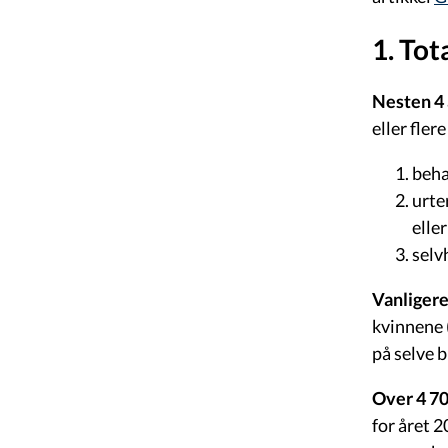
1. Tot
Nesten 4 
eller fler
beha
urte
elle
selv
Vanligere
kvinnene 
på selve 
Over 4 70
for året 