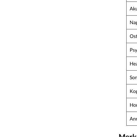
Ak
Nap
Ost
Psy
Hea
Son
Ko
Ho
Ann
Merkn