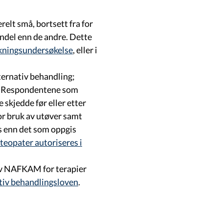
relt små, bortsett fra for
andel enn de andre. Dette
kningsundersøkelse
, eller i
ternativ behandling;
ll. Respondentene som
 skjedde før eller etter
for bruk av utøver samt
s enn det som oppgis
teopater autoriseres i
t av NAFKAM for terapier
ativ behandlingsloven
.