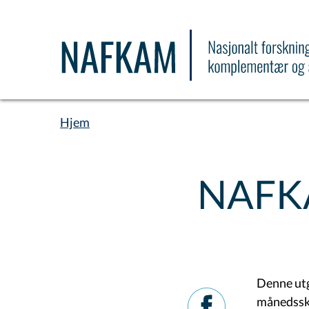
Hopp
til
hovedinnhold
Hjem
Navigasjonssti
NAFKA
Denne utg
månedssk