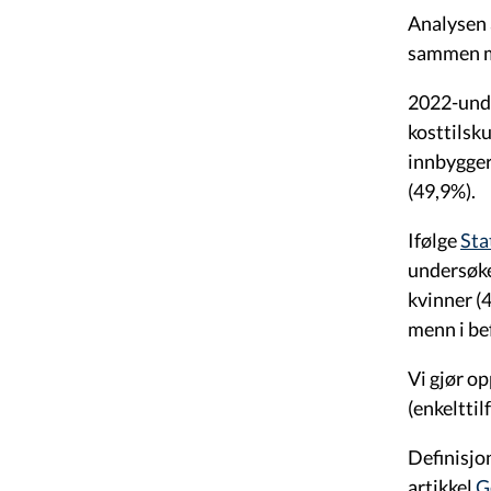
Analysen 
sammen me
2022-unde
kosttilsk
innbygger
(49,9%).
Ifølge
Sta
undersøke
kvinner (
menn i be
Vi gjør o
(enkelttil
Definisjo
artikkel
G