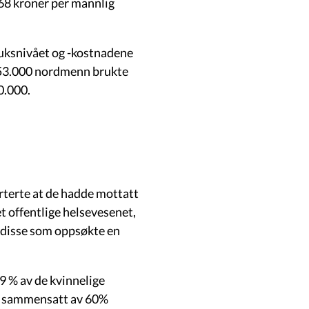
68 kroner per mannlig
ruksnivået og -kostnadene
.653.000 nordmenn brukte
00.000.
orterte at de hadde mottatt
det offentlige helsevesenet,
v disse som oppsøkte en
9 % av de kvinnelige
r sammensatt av 60%