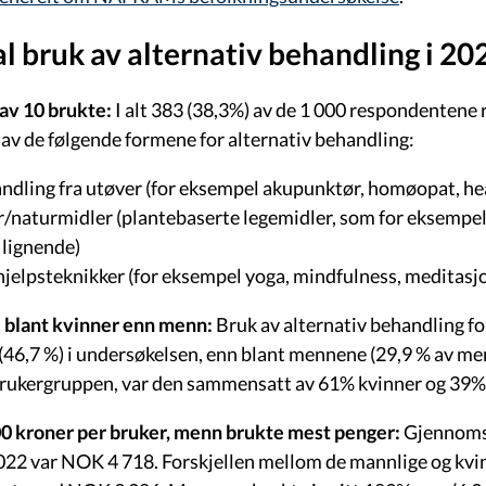
al bruk av alternativ behandling i 20
av 10 brukte:
I alt 383 (38,3%) av de 1 000 respondentene 
e av de følgende formene for alternativ behandling:
ndling fra utøver (for eksempel akupunktør, homøopat, hea
r/naturmidler (plantebaserte legemidler, som for eksempel 
r lignende)
hjelpsteknikker (for eksempel yoga, mindfulness, meditasjo
 blant kvinner enn menn:
Bruk av alternativ behandling fo
(46,7 %) i undersøkelsen, enn blant mennene (29,9 % av 
brukergruppen, var den sammensatt av 61% kvinner og 39
0 kroner per bruker, menn brukte mest penger:
Gjennomsn
2022 var NOK 4 718. Forskjellen mellom de mannlige og kvi