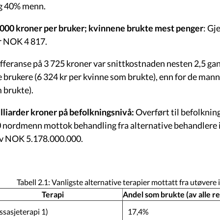
og 40% menn.
000 kroner per bruker; kvinnene brukte mest penger
: Gj
r NOK 4 817.
fferanse på 3 725 kroner var snittkostnaden nesten 2,5 ga
e brukere (6 324 kr per kvinne som brukte), enn for de mann
 brukte).
lliarder kroner på befolkningsnivå:
Overført til befolkning
 nordmenn mottok behandling fra alternative behandlere i 
av NOK 5.178.000.000.
Tabell 2.1: Vanligste alternative terapier mottatt fra utøvere 
Terapi
Andel som brukte (av alle r
sasjeterapi 1)
17,4%