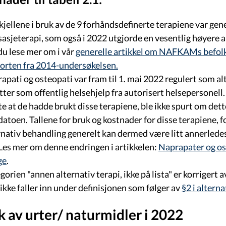
kjellene i bruk av de 9 forhåndsdefinerte terapiene var gene
asjeterapi, som også i 2022 utgjorde en vesentlig høyere 
du lese mer om i vår
generelle artikkel om NAFKAMs befol
orten fra 2014-undersøkelsen.
apati og osteopati var fram til 1. mai 2022 regulert som al
tter som offentlig helsehjelp fra autorisert helsepersone
te at de hadde brukt disse terapiene, ble ikke spurt om dette
datoen. Tallene for bruk og kostnader for disse terapiene, 
rnativ behandling generelt kan dermed være litt annerlede
 Les mer om denne endringen i artikkelen:
Naprapater og os
ge
.
gorien "annen alternativ terapi, ikke på lista" er korriger
ikke faller inn under definisjonen som følger av
§2 i altern
k av urter/ naturmidler i 2022