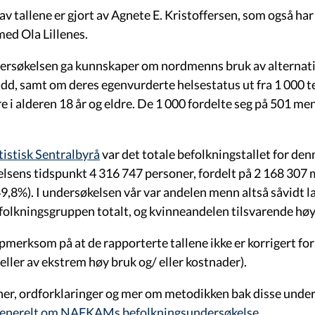
av tallene er gjort av Agnete E. Kristoffersen, som også ha
d Ola Lillenes.
rsøkelsen ga kunnskaper om nordmenns bruk av alternati
udd, samt om deres egenvurderte helsestatus ut fra 1 000 
e i alderen 18 år og eldre. De 1 000 fordelte seg på 501 me
tistisk Sentralbyrå
var det totale befolkningstallet for de
lsens tidspunkt 4 316 747 personer, fordelt på 2 168 307 
49,8%). I undersøkelsen vår var andelen menn altså såvidt l
folkningsgruppen totalt, og kvinneandelen tilsvarende hø
ppmerksom på at de rapporterte tallene ikke er korrigert fo
feller av ekstrem høy bruk og/ eller kostnader).
ner, ordforklaringer og mer om metodikken bak disse unders
enerelt om NAFKAMs befolkningsundersøkelse
.