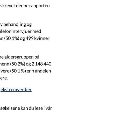
r skrevet denne rapporten
v behandling og
telefonintervjuer med
nn (50,1%) og 499 kvinner
nne aldersgruppen på
menn (50,2%) og 2 148 440
avere (50,1 %) enn andelen
yere.
r
ekstremverdier
økelsene kan du lese i vår