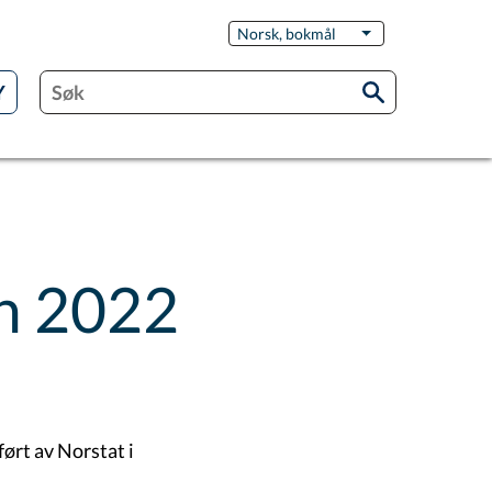
Switch
Norsk, bokmål
List flere handling
Language
n 2022
rt av Norstat i