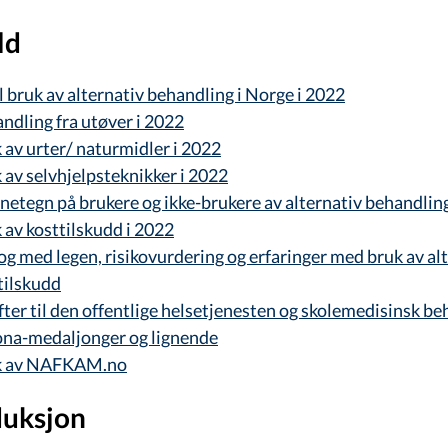
ld
l bruk av alternativ behandling i Norge i 2022
ndling fra utøver i 2022
 av urter/ naturmidler i 2022
 av selvhjelpsteknikker i 2022
netegn på brukere og ikke-brukere av alternativ behandlin
 av kosttilskudd i 2022
og med legen, risikovurdering og erfaringer med bruk av al
tilskudd
fter til den offentlige helsetjenesten og skolemedisinsk b
na-medaljonger og lignende
k av NAFKAM.no
duksjon