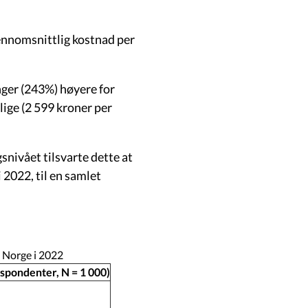
ennomsnittlig kostnad per
nger (243%) høyere for
lige (2 599 kroner per
snivået tilsvarte dette at
2022, til en samlet
i Norge i 2022
espondenter, N = 1 000)