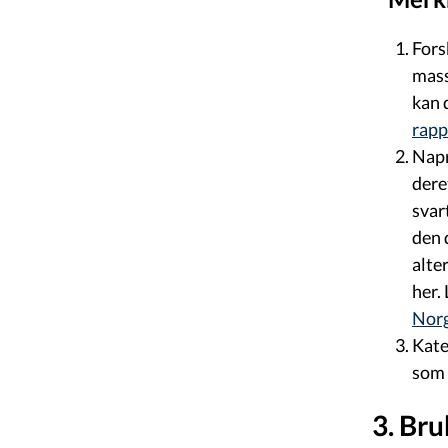
Fors
mass
kan 
rapp
Napr
dere
svar
den 
alte
her.
Nor
Kate
som 
3. Bru