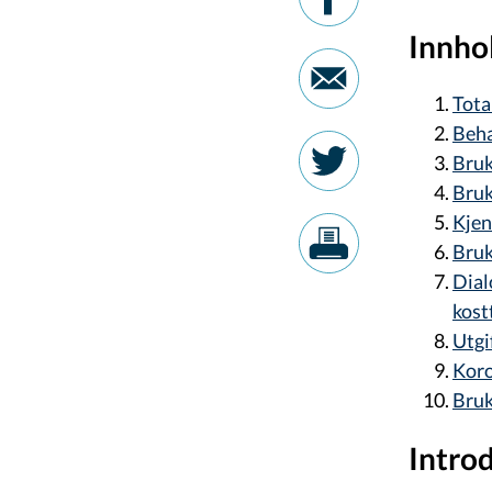
Innho
Tota
Beha
Bruk
Bruk
Kjen
Bruk
Dial
kost
Utgi
Koro
Bru
Intro