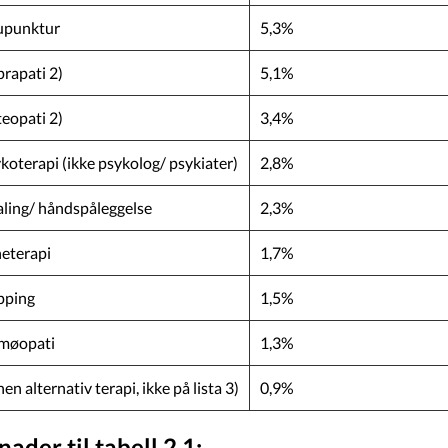
upunktur
5,3%
rapati 2)
5,1%
eopati 2)
3,4%
koterapi (ikke psykolog/ psykiater)
2,8%
ling/ håndspåleggelse
2,3%
eterapi
1,7%
pping
1,5%
møopati
1,3%
en alternativ terapi, ikke på lista 3)
0,9%
ader til tabell 2.1: