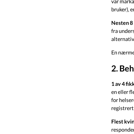
var marka
bruker), 
Nesten 8 
fra under
alternati
En nærmer
2. Beh
1 av 4 fik
en eller f
for helse
registrer
Flest kvi
responden