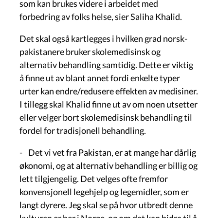
som kan brukes videre i arbeidet med
forbedring av folks helse, sier Saliha Khalid.
Det skal også kartlegges i hvilken grad norsk-
pakistanere bruker skolemedisinsk og
alternativ behandling samtidig. Dette er viktig
å finne ut av blant annet fordi enkelte typer
urter kan endre/redusere effekten av medisiner.
I tillegg skal Khalid finne ut av om noen utsetter
eller velger bort skolemedisinsk behandling til
fordel for tradisjonell behandling.
- Det vi vet fra Pakistan, er at mange har dårlig
økonomi, og at alternativ behandling er billig og
lett tilgjengelig. Det velges ofte fremfor
konvensjonell legehjelp og legemidler, som er
langt dyrere. Jeg skal se på hvor utbredt denne
kulturen er her i Norge, og om det kan bidra til å