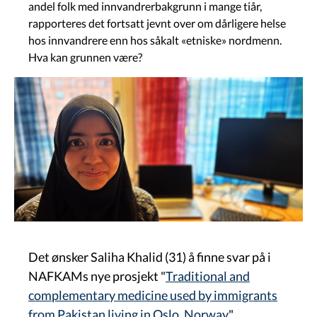
andel folk med innvandrerbakgrunn i mange tiår,
rapporteres det fortsatt jevnt over om dårligere helse
hos innvandrere enn hos såkalt «etniske» nordmenn.
Hva kan grunnen være?
Image
Det ønsker Saliha Khalid (31) å finne svar på i
NAFKAMs nye prosjekt "
Traditional and
complementary medicine used by immigrants
from Pakistan living in Oslo, Norway
".