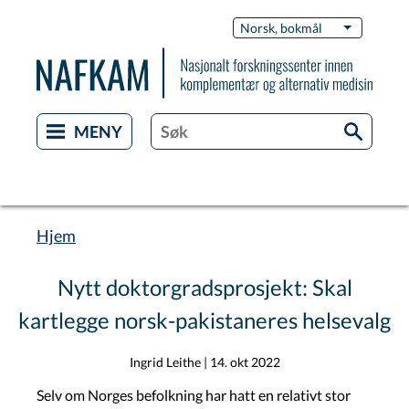
Hopp
Switch
Norsk, bokmål
List flere 
til
Languag
hovedinnhold
Hjem
Navigasjonssti
Nytt doktorgradsprosjekt: Skal
kartlegge norsk-pakistaneres helsevalg
Ingrid Leithe
|
14. okt 2022
Selv om Norges befolkning har hatt en relativt stor