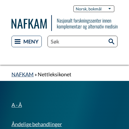
Hopp
Switch
Norsk, bokmål
List flere 
til
Languag
hovedinnhold
NAFKAM
Nettleksikonet
Navigasjonssti
Behandlinger
A - Å
A-
Å
Åndelige behandlinger