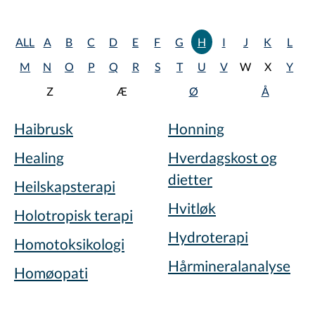
ALL
A
B
C
D
E
F
G
H
I
J
K
L
M
N
O
P
Q
R
S
T
U
V
W
X
Y
Z
Æ
Ø
Å
Haibrusk
Honning
Healing
Hverdagskost og
dietter
Heilskapsterapi
Hvitløk
Holotropisk terapi
Hydroterapi
Homotoksikologi
Hårmineralanalyse
Homøopati