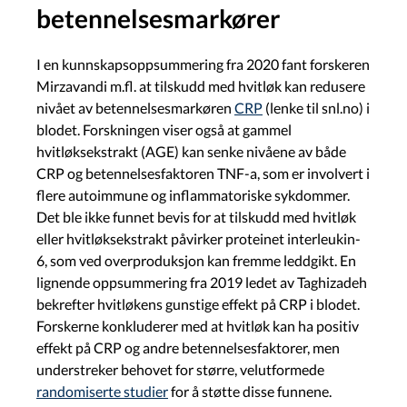
betennelsesmarkører
I en kunnskapsoppsummering fra 2020 fant forskeren
Mirzavandi m.fl. at tilskudd med hvitløk kan redusere
nivået av betennelsesmarkøren
CRP
(lenke til snl.no) i
blodet. Forskningen viser også at gammel
hvitløksekstrakt (AGE) kan senke nivåene av både
CRP og betennelsesfaktoren TNF-a, som er involvert i
flere autoimmune og inflammatoriske sykdommer.
Det ble ikke funnet bevis for at tilskudd med hvitløk
eller hvitløksekstrakt påvirker proteinet interleukin-
6, som ved overproduksjon kan fremme leddgikt. En
lignende oppsummering fra 2019 ledet av Taghizadeh
bekrefter hvitløkens gunstige effekt på CRP i blodet.
Forskerne konkluderer med at hvitløk kan ha positiv
effekt på CRP og andre betennelsesfaktorer, men
understreker behovet for større, velutformede
randomiserte studier
for å støtte disse funnene.