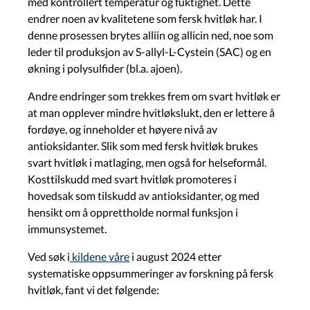
med kontrollert temperatur og fuktighet. Dette
endrer noen av kvalitetene som fersk hvitløk har. I
denne prosessen brytes alliin og allicin ned, noe som
leder til produksjon av S-allyl-L-Cystein (SAC) og en
økning i polysulfider (bl.a. ajoen).
Andre endringer som trekkes frem om svart hvitløk er
at man opplever mindre hvitløkslukt, den er lettere å
fordøye, og inneholder et høyere nivå av
antioksidanter. Slik som med fersk hvitløk brukes
svart hvitløk i matlaging, men også for helseformål.
Kosttilskudd med svart hvitløk promoteres i
hovedsak som tilskudd av antioksidanter, og med
hensikt om å opprettholde normal funksjon i
immunsystemet.
Ved søk i
kildene våre
i august 2024 etter
systematiske oppsummeringer av forskning på fersk
hvitløk, fant vi det følgende: