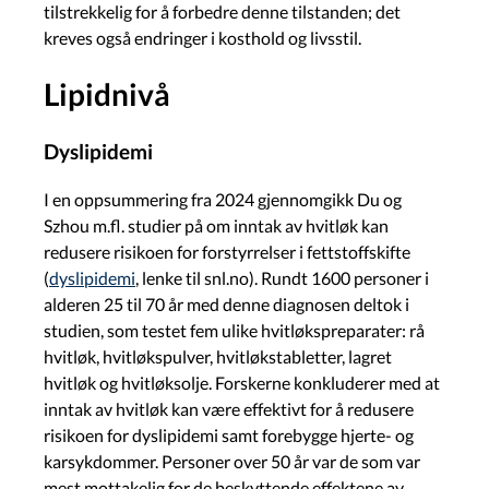
tilstrekkelig for å forbedre denne tilstanden; det
kreves også endringer i kosthold og livsstil.
Lipidnivå
Dyslipidemi
I en oppsummering fra 2024 gjennomgikk Du og
Szhou m.fl. studier på om inntak av hvitløk kan
redusere risikoen for forstyrrelser i fettstoffskifte
(
dyslipidemi
, lenke til snl.no). Rundt 1600 personer i
alderen 25 til 70 år med denne diagnosen deltok i
studien, som testet fem ulike hvitløkspreparater: rå
hvitløk, hvitløkspulver, hvitløkstabletter, lagret
hvitløk og hvitløksolje. Forskerne konkluderer med at
inntak av hvitløk kan være effektivt for å redusere
risikoen for dyslipidemi samt forebygge hjerte- og
karsykdommer. Personer over 50 år var de som var
mest mottakelig for de beskyttende effektene av