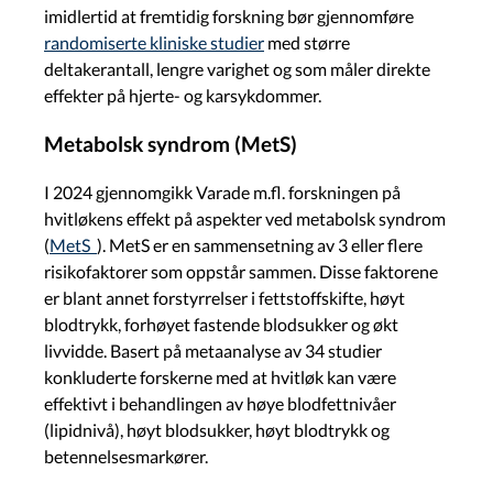
imidlertid at fremtidig forskning bør gjennomføre
randomiserte kliniske studier
med større
deltakerantall, lengre varighet og som måler direkte
effekter på hjerte- og karsykdommer.
Metabolsk syndrom (MetS)
I 2024 gjennomgikk Varade m.fl. forskningen på
hvitløkens effekt på aspekter ved metabolsk syndrom
(
MetS
). MetS er en sammensetning av 3 eller flere
risikofaktorer som oppstår sammen. Disse faktorene
er blant annet forstyrrelser i fettstoffskifte, høyt
blodtrykk, forhøyet fastende blodsukker og økt
livvidde. Basert på metaanalyse av 34 studier
konkluderte forskerne med at hvitløk kan være
effektivt i behandlingen av høye blodfettnivåer
(lipidnivå), høyt blodsukker, høyt blodtrykk og
betennelsesmarkører.