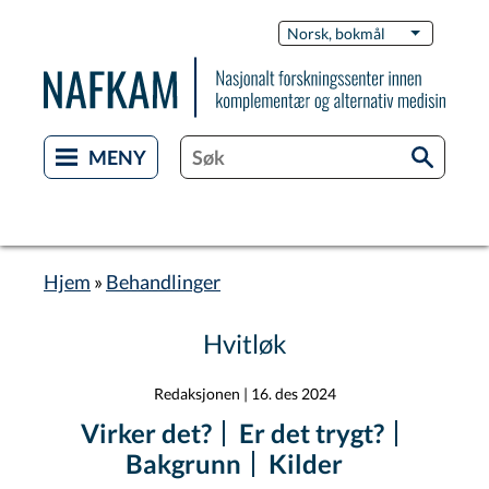
Hopp
Switch
Norsk, bokmål
List flere 
til
Languag
hovedinnhold
Hjem
Behandlinger
Navigasjonssti
Hvitløk
Redaksjonen
|
16. des 2024
Virker det?
Er det trygt?
Bakgrunn
Kilder