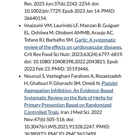
Res. 2023 Jun;37(6):2242-2254. doi:
10.1002/ptr.7729. Epub 2023 Jan 14. PMID:
36640154.
Imaizumi VM, Laurindo LF, Manzan B, Guiguer
EL, Oshiiwa M, Otoboni AMMB, Araujo AC,
Tofano RJ, Barbalho SM.
Garlic: A systematic
review of the effects on cardiovascular diseases.
Crit Rev Food Sci Nutr. 2023;63(24):6797-6819.
doi: 10.1080/10408398.2022.2043821. Epub
2022 Feb 23. PMID: 35193446.
Nouruzi S, Vasheghani Farahani A, Rezaeizadeh
H, Ghafouri P, Ghorashi SM, Omidi N.
Platelet
Aggregation Inhibition: An Evidence-Based
Systematic Review on the Role of Herbs for
Primary Prevention Based on Randomized
Controlled Trials
. Iran J Med Sci. 2022
Nov;47(6):505-516. doi:
10.30476/IJMS.2021.91328.2247. PMID:
36380973; PMCID: PMC9652499.