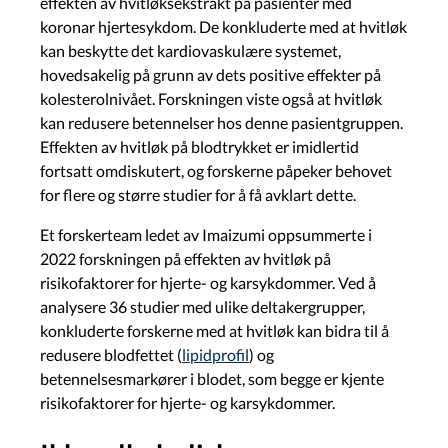
effekten av hvitløksekstrakt på pasienter med
koronar hjertesykdom. De konkluderte med at hvitløk
kan beskytte det kardiovaskulære systemet,
hovedsakelig på grunn av dets positive effekter på
kolesterolnivået. Forskningen viste også at hvitløk
kan redusere betennelser hos denne pasientgruppen.
Effekten av hvitløk på blodtrykket er imidlertid
fortsatt omdiskutert, og forskerne påpeker behovet
for flere og større studier for å få avklart dette.
Et forskerteam ledet av Imaizumi oppsummerte i
2022 forskningen på effekten av hvitløk på
risikofaktorer for hjerte- og karsykdommer. Ved å
analysere 36 studier med ulike deltakergrupper,
konkluderte forskerne med at hvitløk kan bidra til å
redusere blodfettet (
lipidprofil
) og
betennelsesmarkører i blodet, som begge er kjente
risikofaktorer for hjerte- og karsykdommer.