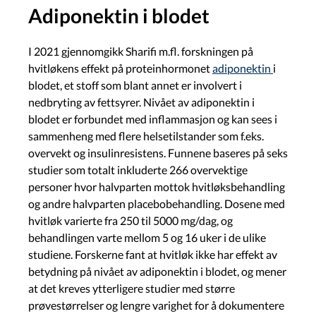
Adiponektin i blodet
I 2021 gjennomgikk Sharifi m.fl. forskningen på
hvitløkens effekt på proteinhormonet
adiponektin
i
blodet, et stoff som blant annet er involvert i
nedbryting av fettsyrer. Nivået av adiponektin i
blodet er forbundet med inflammasjon og kan sees i
sammenheng med flere helsetilstander som f.eks.
overvekt og insulinresistens. Funnene baseres på seks
studier som totalt inkluderte 266 overvektige
personer hvor halvparten mottok hvitløksbehandling
og andre halvparten placebobehandling. Dosene med
hvitløk varierte fra 250 til 5000 mg/dag, og
behandlingen varte mellom 5 og 16 uker i de ulike
studiene. Forskerne fant at hvitløk ikke har effekt av
betydning på nivået av adiponektin i blodet, og mener
at det kreves ytterligere studier med større
prøvestørrelser og lengre varighet for å dokumentere