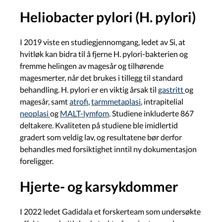
Heliobacter pylori (H. pylori)
I 2019 viste en studiegjennomgang, ledet av Si, at
hvitløk kan bidra til å fjerne H. pylori-bakterien og
fremme helingen av magesår og tilhørende
magesmerter, når det brukes i tillegg til standard
behandling. H. pylori er en viktig årsak til
gastritt
og
magesår, samt
atrofi
,
tarmmetaplasi
, intrapitelial
neoplasi
og
MALT-lymfom
. Studiene inkluderte 867
deltakere. Kvaliteten på studiene ble imidlertid
gradert som veldig lav, og resultatene bør derfor
behandles med forsiktighet inntil ny dokumentasjon
foreligger.
Hjerte- og karsykdommer
I 2022 ledet Gadidala et forskerteam som undersøkte