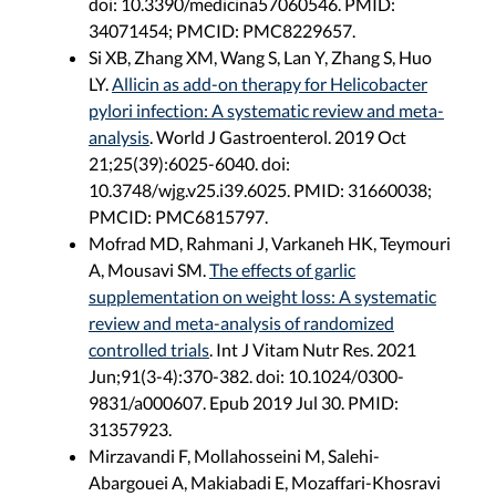
doi: 10.3390/medicina57060546. PMID:
34071454; PMCID: PMC8229657.
Si XB, Zhang XM, Wang S, Lan Y, Zhang S, Huo
LY.
Allicin as add-on therapy for Helicobacter
pylori infection: A systematic review and meta-
analysis
. World J Gastroenterol. 2019 Oct
21;25(39):6025-6040. doi:
10.3748/wjg.v25.i39.6025. PMID: 31660038;
PMCID: PMC6815797.
Mofrad MD, Rahmani J, Varkaneh HK, Teymouri
A, Mousavi SM.
The effects of garlic
supplementation on weight loss: A systematic
review and meta-analysis of randomized
controlled trials
. Int J Vitam Nutr Res. 2021
Jun;91(3-4):370-382. doi: 10.1024/0300-
9831/a000607. Epub 2019 Jul 30. PMID:
31357923.
Mirzavandi F, Mollahosseini M, Salehi-
Abargouei A, Makiabadi E, Mozaffari-Khosravi