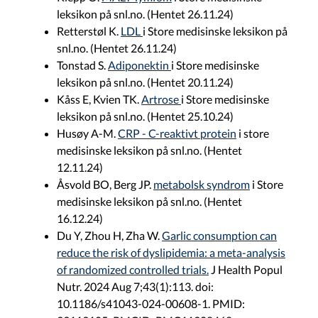
leksikon på snl.no. (Hentet 26.11.24)
Retterstøl K.
LDL
i Store medisinske leksikon på
snl.no. (Hentet 26.11.24)
Tonstad S.
Adiponektin
i Store medisinske
leksikon på snl.no. (Hentet 20.11.24)
Kåss E, Kvien TK.
Artrose
i Store medisinske
leksikon på snl.no. (Hentet 25.10.24)
Husøy A-M.
CRP - C-reaktivt protein
i store
medisinske leksikon på snl.no. (Hentet
12.11.24)
Åsvold BO, Berg JP.
metabolsk syndrom
i Store
medisinske leksikon på snl.no. (Hentet
16.12.24)
Du Y, Zhou H, Zha W.
Garlic consumption can
reduce the risk of dyslipidemia: a meta-analysis
of randomized controlled trials.
J Health Popul
Nutr. 2024 Aug 7;43(1):113. doi:
10.1186/s41043-024-00608-1. PMID: