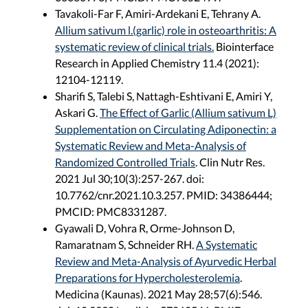
Tavakoli-Far F, Amiri-Ardekani E, Tehrany A.
Allium sativum l.(garlic) role in osteoarthritis: A
systematic review of clinical trials.
Biointerface
Research in Applied Chemistry 11.4 (2021):
12104-12119.
Sharifi S, Talebi S, Nattagh-Eshtivani E, Amiri Y,
Askari G.
The Effect of Garlic (Allium sativum L)
Supplementation on Circulating Adiponectin: a
Systematic Review and Meta-Analysis of
Randomized Controlled Trials
. Clin Nutr Res.
2021 Jul 30;10(3):257-267. doi:
10.7762/cnr.2021.10.3.257. PMID: 34386444;
PMCID: PMC8331287.
Gyawali D, Vohra R, Orme-Johnson D,
Ramaratnam S, Schneider RH.
A Systematic
Review and Meta-Analysis of Ayurvedic Herbal
Preparations for Hypercholesterolemia
.
Medicina (Kaunas). 2021 May 28;57(6):546.