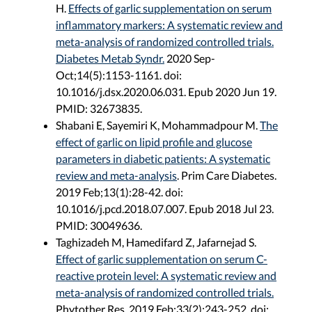
H.
Effects of garlic supplementation on serum
inflammatory markers: A systematic review and
meta-analysis of randomized controlled trials.
Diabetes Metab Syndr.
2020 Sep-
Oct;14(5):1153-1161. doi:
10.1016/j.dsx.2020.06.031. Epub 2020 Jun 19.
PMID: 32673835.
Shabani E, Sayemiri K, Mohammadpour M.
The
effect of garlic on lipid profile and glucose
parameters in diabetic patients: A systematic
review and meta-analysis
. Prim Care Diabetes.
2019 Feb;13(1):28-42. doi:
10.1016/j.pcd.2018.07.007. Epub 2018 Jul 23.
PMID: 30049636.
Taghizadeh M, Hamedifard Z, Jafarnejad S.
Effect of garlic supplementation on serum C-
reactive protein level: A systematic review and
meta-analysis of randomized controlled trials.
Phytother Res. 2019 Feb;33(2):243-252. doi: