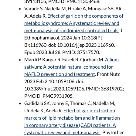
39113105; PMCID: PMC11308468.
Varade S, Nadella M, Hirake A, Mungase SB, Ali
A, Adela R.
Effect of garlic on the components of
metabolic syndrome: A systematic review and
meta-analysis of randomized controlled trials.
J
Ethnopharmacol. 2024 Jan 10;318(Pt
B):116960. doi: 10.1016/j.jep.2023.116960.
Epub 2023 Jul 28. PMID: 37517570.
Mardi P, Kargar R, Fazeli R, Qorbani M.
Allium
sativum: A potential natural compound for
NAFLD prevention and treatment
. Front Nutr.
2023 Feb 2;10:1059106. doi:
10.3389/fnut.2023.1059106. PMID: 36819702;
PMCID: PMC9931905.
Gadidala SK, Johny E, Thomas C, Nadella M,
Undela K, Adela R.
Effect of garlic extract on
markers of lipid metabolism and inflammation
in coronary artery disease (CAD) patients: A
systematic review and meta-analysis
. Phytother