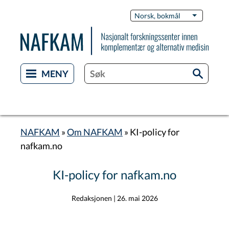
Hopp
Switch
Norsk, bokmål
List flere 
til
Languag
hovedinnhold
NAFKAM
Om NAFKAM
KI-policy for
Navigasjonssti
nafkam.no
KI-policy for nafkam.no
Redaksjonen
|
26. mai 2026