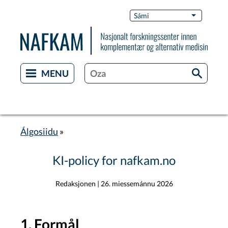
Skip
Switch
Sámi
List additi
to
Languag
main
content
Álgosiidu
Breadcrumb
KI-policy for nafkam.no
Redaksjonen
|
26. miessemánnu 2026
1. Formål