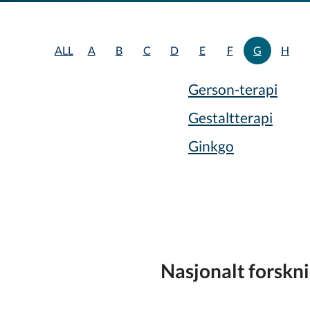
ALL
A
B
C
D
E
F
G
H
Gerson-terapi
Gestaltterapi
Ginkgo
Nasjonalt forskn