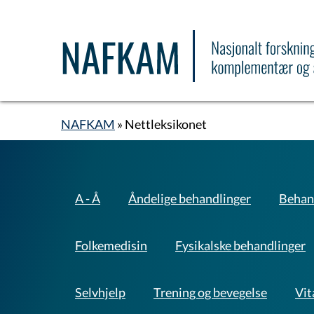
Hopp
til
hovedinnhold
NAFKAM
Nettleksikonet
Navigasjonssti
Behandlinger
A - Å
Åndelige behandlinger
Behan
A-
Å
Folkemedisin
Fysikalske behandlinger
Selvhjelp
Trening og bevegelse
Vit