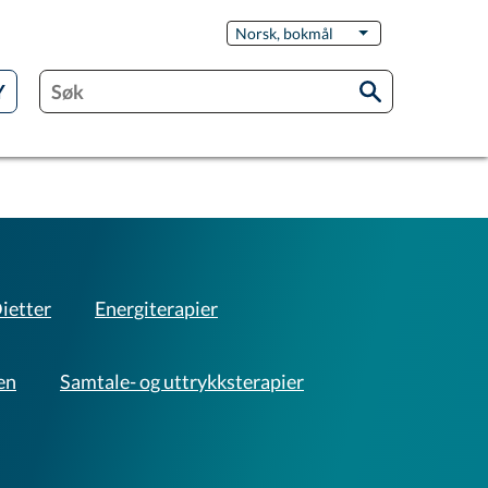
Switch
Norsk, bokmål
List flere handling
Language
ietter
Energiterapier
en
Samtale- og uttrykksterapier