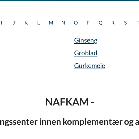
I
J
K
L
M
N
O
P
Q
R
S
Ginseng
Groblad
Gurkemeie
NAFKAM -
ingssenter innen komplementær og a