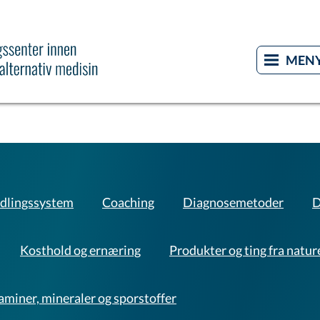
dlingssystem
Coaching
Diagnosemetoder
D
Kosthold og ernæring
Produkter og ting fra natur
aminer, mineraler og sporstoffer