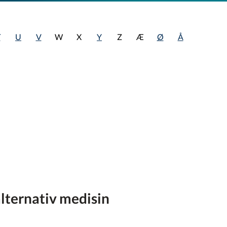
T
U
V
W
X
Y
Z
Æ
Ø
Å
lternativ medisin