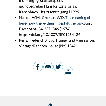
Indføring i gestaltterapiens
grundbegreber Hans Reitzels forlag,
København. Utgitt første gang i 1999.
Nelson, W.M., Groman, W.D.
The meaning of
here-now, there-then in gestalt therapy.
Am J
Psychoanal 34, 337–346 (1974).
https://doi.org/10.1007/BF01254129
Perls, Frederick S: Ego, Hunger and Aggression.
Vintage/Random House (NY) 1942