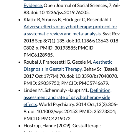
Evidence.
Open Journal of Social Sciences, 7, 66-
83. doi: 10.4236/jss.2019.76005.
Klatte R, Strauss B, Flückiger C, Rosendahl J.
Adverse effects of psychotherapy: protocol for
a systematic review and meta-analysis
. Syst Rev.
2018 Sep 8;7(1):135. doi: 10.1186/s13643-018-
0802-x. PMID: 30193585; PMCID:
PMC6128985.
Roubal J, Francesetti G, Gecele M.
Aesthetic
Diagnosis in Gestalt Therapy.
Behav Sci (Basel).
2017 Oct 17;7(4):70. doi: 10.3390/bs7040070.
PMID: 29039752; PMCID: PMC5746679.
Linden M, Schermuly-Haupt ML.
Definition,
assessment and rate of psychotherapy side
effects
. World Psychiatry. 2014 Oct;13(3):306-
9. doi: 10.1002/wps.20153. PMID: 25273304;
PMCID: PMC4219072.
Hostrup, Hanne (2009): Gestaltterapi: