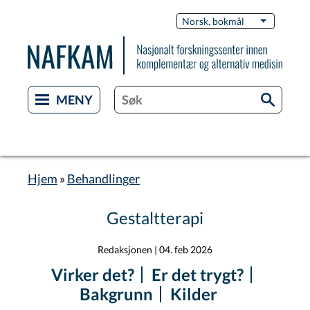
Hopp
Switch
Norsk, bokmål
List flere 
til
Languag
hovedinnhold
Hjem
Behandlinger
Navigasjonssti
Gestaltterapi
Redaksjonen
|
04. feb 2026
Virker det?
Er det trygt?
Bakgrunn
Kilder