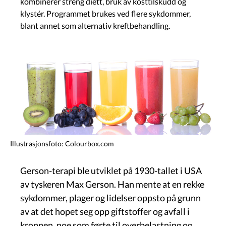
kombinerer streng diett, bruk av kosttilskudd og
klystér. Programmet brukes ved flere sykdommer,
blant annet som alternativ kreftbehandling.
Image
Illustrasjonsfoto: Colourbox.com
Gerson-terapi ble utviklet på 1930-tallet i USA
av tyskeren Max Gerson. Han mente at en rekke
sykdommer, plager og lidelser oppsto på grunn
av at det hopet seg opp giftstoffer og avfall i
kroppen, noe som førte til overbelastning og