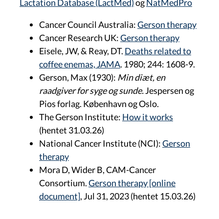
Lactation Database (LactMed)
og
NatMedPro
Cancer Council Australia:
Gerson therapy
Cancer Research UK:
Gerson therapy
Eisele, JW, & Reay, DT.
Deaths related to
coffee enemas, JAMA
. 1980; 244: 1608-9.
Gerson, Max (1930):
Min diæt, en
raadgiver for syge og sunde.
Jespersen og
Pios forlag. København og Oslo.
The Gerson Institute:
How it works
(hentet 31.03.26)
National Cancer Institute (NCI):
Gerson
therapy
Mora D, Wider B, CAM-Cancer
Consortium.
Gerson therapy [online
document]
, Jul 31, 2023 (hentet 15.03.26)