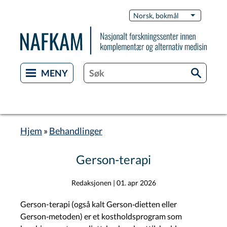
Hopp
Switch
Norsk, bokmål
List flere 
til
Languag
hovedinnhold
Hjem
Behandlinger
Navigasjonssti
Gerson-terapi
Redaksjonen
|
01. apr 2026
Gerson-terapi (også kalt Gerson‑dietten eller
Gerson‑metoden) er et kostholdsprogram som