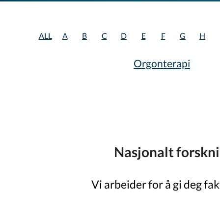
ALL
A
B
C
D
E
F
G
H
Orgonterapi
Nasjonalt forskn
Vi arbeider for å gi deg fa