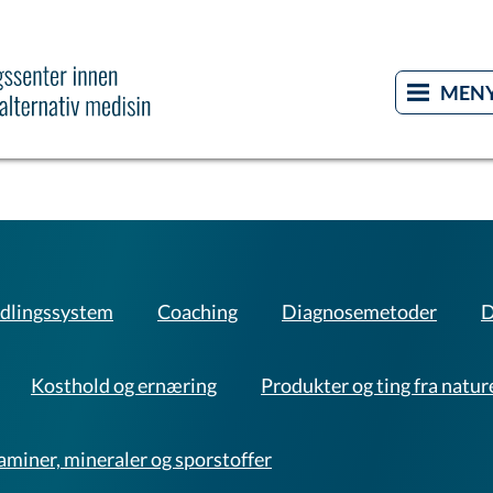
dlingssystem
Coaching
Diagnosemetoder
D
Kosthold og ernæring
Produkter og ting fra natur
aminer, mineraler og sporstoffer