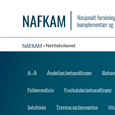
Hopp
til
hovedinnhold
NAFKAM
Nettleksikonet
Navigasjonssti
Behandlinger
A - Å
Åndelige behandlinger
Behan
A-
Å
Folkemedisin
Fysikalske behandlinger
Selvhjelp
Trening og bevegelse
Vit