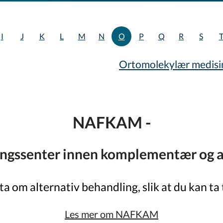
I
J
K
L
M
N
O
P
Q
R
S
Ortomolekylær medisin
NAFKAM -
ingssenter innen komplementær og a
kta om alternativ behandling, slik at du kan ta 
Les mer om NAFKAM