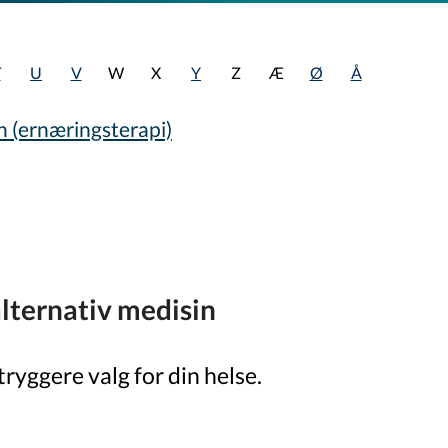
T
U
V
W
X
Y
Z
Æ
Ø
Å
 (ernæringsterapi)
lternativ medisin
tryggere valg for din helse.