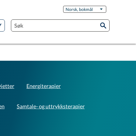
Switch
Norsk, bokmål
List flere handling
Language
ietter
Energiterapier
en
Samtale- og uttrykksterapier