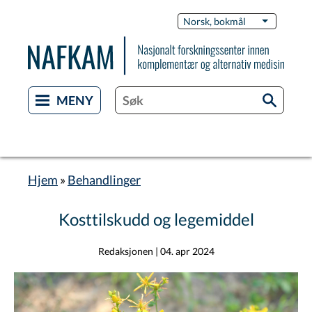
Hopp
Switch
Norsk, bokmål
List flere 
til
Languag
hovedinnhold
Hjem
Behandlinger
Navigasjonssti
Kosttilskudd og legemiddel
Redaksjonen
|
04. apr 2024
Image