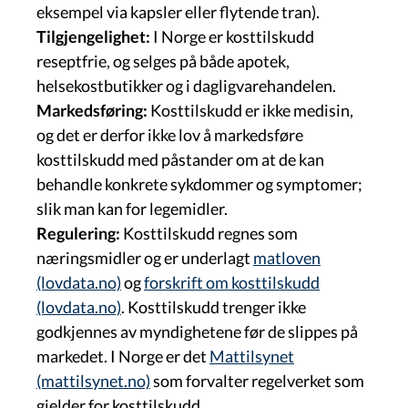
eksempel via kapsler eller flytende tran).
Tilgjengelighet:
I Norge er kosttilskudd
reseptfrie, og selges på både apotek,
helsekostbutikker og i dagligvarehandelen.
Markedsføring:
Kosttilskudd er ikke medisin,
og det er derfor ikke lov å markedsføre
kosttilskudd med påstander om at de kan
behandle konkrete sykdommer og symptomer;
slik man kan for legemidler.
Regulering:
Kosttilskudd regnes som
næringsmidler og er underlagt
matloven
(lovdata.no)
og
forskrift om kosttilskudd
(lovdata.no)
. Kosttilskudd trenger ikke
godkjennes av myndighetene før de slippes på
markedet. I Norge er det
Mattilsynet
(mattilsynet.no)
som forvalter regelverket som
gjelder for kosttilskudd.