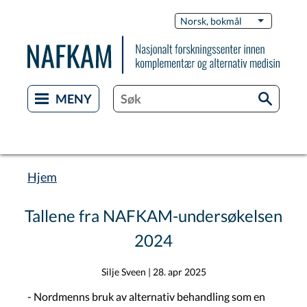
Hopp
Switch
Norsk, bokmål
List flere 
til
Languag
hovedinnhold
Hjem
Navigasjonssti
Tallene fra NAFKAM-undersøkelsen
2024
Silje Sveen
|
28. apr 2025
- Nordmenns bruk av alternativ behandling som en