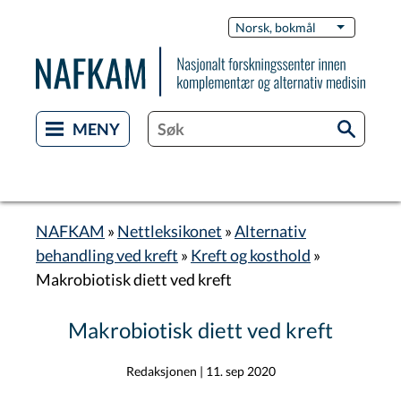
Hopp
Switch
Norsk, bokmål
List flere 
til
Languag
hovedinnhold
NAFKAM
Nettleksikonet
Alternativ
Navigasjonssti
behandling ved kreft
Kreft og kosthold
Makrobiotisk diett ved kreft
Makrobiotisk diett ved kreft
Redaksjonen
|
11. sep 2020