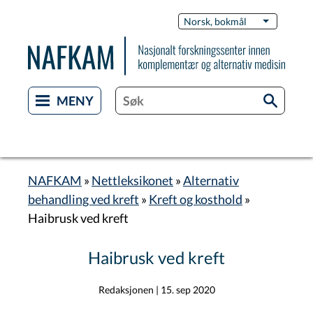
Hopp
Switch
Norsk, bokmål
List flere 
til
Languag
hovedinnhold
NAFKAM
Nettleksikonet
Alternativ
Navigasjonssti
behandling ved kreft
Kreft og kosthold
Haibrusk ved kreft
Haibrusk ved kreft
Redaksjonen
|
15. sep 2020