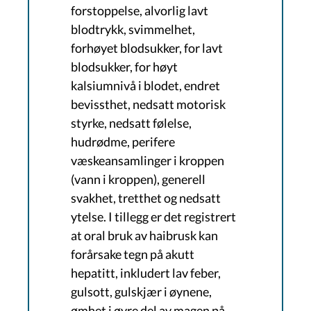
forstoppelse, alvorlig lavt
blodtrykk, svimmelhet,
forhøyet blodsukker, for lavt
blodsukker, for høyt
kalsiumnivå i blodet, endret
bevissthet, nedsatt motorisk
styrke, nedsatt følelse,
hudrødme, perifere
væskeansamlinger i kroppen
(vann i kroppen), generell
svakhet, tretthet og nedsatt
ytelse. I tillegg er det registrert
at oral bruk av haibrusk kan
forårsake tegn på akutt
hepatitt, inkludert lav feber,
gulsott, gulskjær i øynene,
ømhet i øvre del av magen på