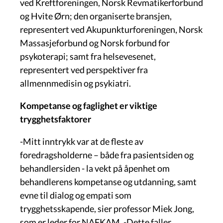
ved Kreftforeningen, Norsk Revmatikerforbund
og Hvite Ørn; den organiserte bransjen,
representert ved Akupunkturforeningen, Norsk
Massasjeforbund og Norsk forbund for
psykoterapi; samt fra helsevesenet,
representert ved perspektiver fra
allmennmedisin og psykiatri.
Kompetanse og faglighet er viktige
trygghetsfaktorer
-Mitt inntrykk var at de fleste av
foredragsholderne – både fra pasientsiden og
behandlersiden - la vekt på åpenhet om
behandlerens kompetanse og utdanning, samt
evne til dialog og empati som
trygghetsskapende, sier professor Miek Jong,
som er leder for NAFKAM. -Dette faller