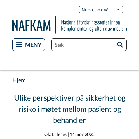
Hopp
Switch
Norsk, bokmål
List flere 
til
Languag
hovedinnhold
Hjem
Navigasjonssti
Ulike perspektiver på sikkerhet og
risiko i møtet mellom pasient og
behandler
Ola Lillenes
|
14. nov 2025