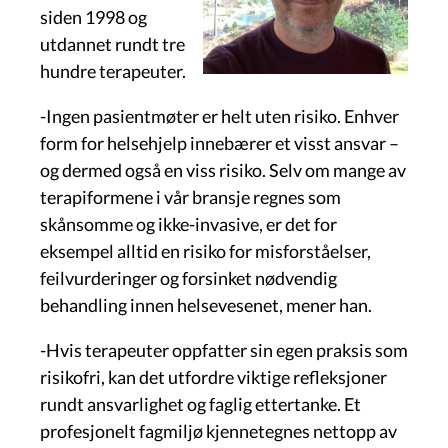
siden 1998 og
utdannet rundt tre
hundre terapeuter.
-Ingen pasientmøter er helt uten risiko. Enhver
form for helsehjelp innebærer et visst ansvar –
og dermed også en viss risiko. Selv om mange av
terapiformene i vår bransje regnes som
skånsomme og ikke-invasive, er det for
eksempel alltid en risiko for misforståelser,
feilvurderinger og forsinket nødvendig
behandling innen helsevesenet, mener han.
-Hvis terapeuter oppfatter sin egen praksis som
risikofri, kan det utfordre viktige refleksjoner
rundt ansvarlighet og faglig ettertanke. Et
profesjonelt fagmiljø kjennetegnes nettopp av