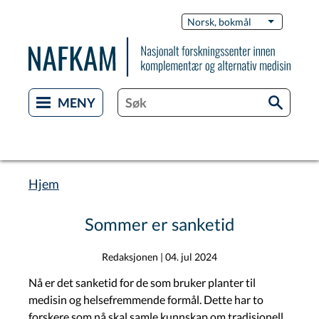
Hopp
Switch
Norsk, bokmål
List flere 
til
Languag
hovedinnhold
Hjem
Navigasjonssti
Sommer er sanketid
Redaksjonen
|
04. jul 2024
Nå er det sanketid for de som bruker planter til
medisin og helsefremmende formål. Dette har to
forskere som nå skal samle kunnskap om tradisjonell