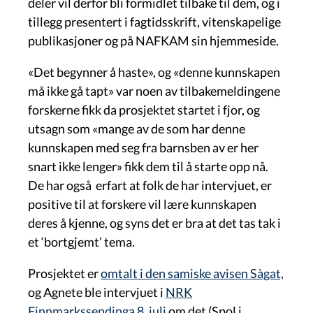
deler vil derfor bli formidlet tilbake til dem, og i
tillegg presentert i fagtidsskrift, vitenskapelige
publikasjoner og på NAFKAM sin hjemmeside.
«Det begynner å haste», og «denne kunnskapen
må ikke gå tapt» var noen av tilbakemeldingene
forskerne fikk da prosjektet startet i fjor, og
utsagn som «mange av de som har denne
kunnskapen med seg fra barnsben av er her
snart ikke lenger» fikk dem til å starte opp nå.
De har også erfart at folk de har intervjuet, er
positive til at forskere vil lære kunnskapen
deres å kjenne, og syns det er bra at det tas tak i
et ‘bortgjemt’ tema.
Prosjektet er
omtalt i den samiske avisen Sàgat,
og Agnete ble intervjuet i
NRK
Finnmarkssendinga 8. juli
om det (Spol i