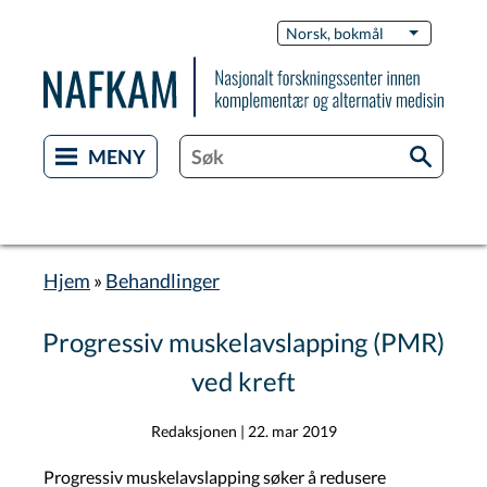
Hopp
Switch
Norsk, bokmål
List flere 
til
Languag
hovedinnhold
Hjem
Behandlinger
Navigasjonssti
Progressiv muskelavslapping (PMR)
ved kreft
Redaksjonen
|
22. mar 2019
Progressiv muskelavslapping søker å redusere