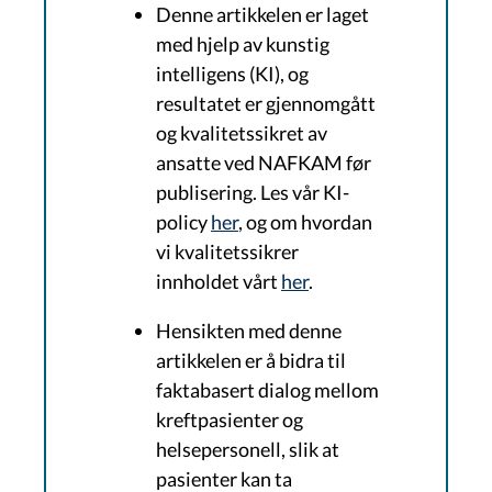
Denne artikkelen er laget
med hjelp av kunstig
intelligens (KI), og
resultatet er gjennomgått
og kvalitetssikret av
ansatte ved NAFKAM før
publisering. Les vår KI-
policy
her
, og om hvordan
vi kvalitetssikrer
innholdet vårt
her
.
Hensikten med denne
artikkelen er å bidra til
faktabasert dialog mellom
kreftpasienter og
helsepersonell, slik at
pasienter kan ta