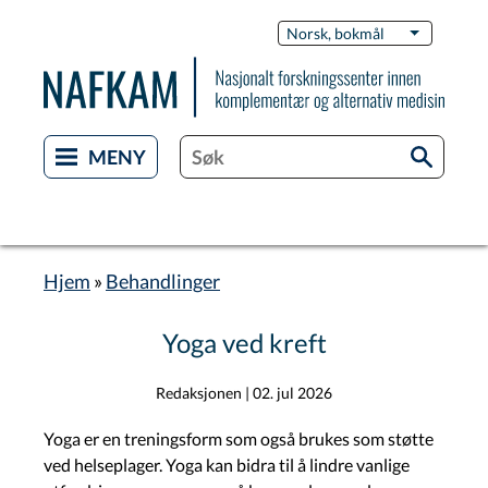
Hopp
Switch
Norsk, bokmål
List flere 
til
Languag
hovedinnhold
Hjem
Behandlinger
Navigasjonssti
Yoga ved kreft
Redaksjonen
|
02. jul 2026
Yoga er en treningsform som også brukes som støtte
ved helseplager. Yoga kan bidra til å lindre vanlige