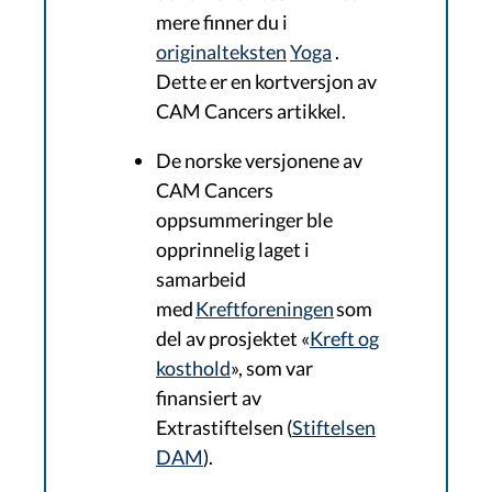
mere finner du i
originalteksten
Yoga
.
Dette er en kortversjon av
CAM Cancers artikkel.
De norske versjonene av
CAM Cancers
oppsummeringer ble
opprinnelig laget i
samarbeid
med
Kreftforeningen
som
del av prosjektet «
Kreft og
kosthold
», som var
finansiert av
Extrastiftelsen (
Stiftelsen
DAM
).