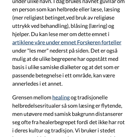
under ulike navn.
I dag brukes navnet guvllár om
en person som kan helbrede eller læse, læsing
(mer religiøst betinget,ved bruk av religiøse
uttrykk ved behandling), blåsing (læring) og
hjelper. D
u kan lese mer om dette emnet i
artiklene våre under emnet Forskeren forteller
under "les mer" nederst på siden. Det er også
mulig at de ulike begrepene har oppstått med
basis i ulike samiske dialketer og at det som er
passende betegnelse i ett område, kan være
annerledes i et annet.
Grensen mellom
healing
og tradisjonelle
helbredelsesritualer så som læsing er flytende,
men utøvere med samisk bakgrunn distanserer
seg ofte fra healerbegrepet fordi det ikke har rot
i deres kultur og tradisjon. Vi bruker i stedet