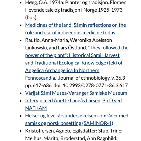
Høeg, O.A. 1974a: Planter og tradisjon. Floraen
i levende tale og tradisjon i Norge 1925-1973
(bok).
Medicines of the land: Sámin reflections on the
role and use of indigenous medicine today
.
Rautio, Anna-Maria, Weronika Axelsson
Linkowski, and Lars Östlund.
"They followed the
power of the plant": Historical Sami Harvest
and Traditional Ecological Knowledge (tek) of
Angelica Archangelica In Northern
Fennoscandia."
Journal of ethnobiology, v. 36.3
pp. 617-636. doi: 10.2993/0278-0771-36.3.617
Várjjat Sámi Musea/Varanger Samiske Museum
Intervju med Anette Langås Larsen, Ph.D ved
NAFKAM
Helse- og levekårsundersøkelsen i områder med
samisk og norsk bosetting (SAMINOR-1)
Kristoffersen, Agnete Egilsdatter; Stub, Trine;
Melhus, Marita; Broderstad, Ann Ragnhild: