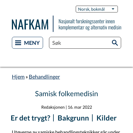
Hopp
Switch
Norsk, bokmål
List flere 
til
Languag
hovedinnhold
Hjem
Behandlinger
Navigasjonssti
Samisk folkemedisin
Redaksjonen
|
16. mar 2022
Er det trygt?
Bakgrunn
Kilder
Utøverne av samiske behandlingsteknikker går under