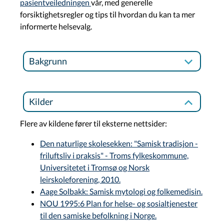
pasientveiledningen
vår, med generelle
forsiktighetsregler og tips til hvordan du kan ta mer
informerte helsevalg.
Bakgrunn
Kilder
Flere av kildene fører til eksterne nettsider:
Den naturlige skolesekken: "Samisk tradisjon -
friluftsliv i praksis" - Troms fylkeskommune,
Universitetet i Tromsø og Norsk
leirskoleforening, 2010.
Aage Solbakk: Samisk mytologi og folkemedisin.
NOU 1995:6 Plan for helse- og sosialtjenester
til den samiske befolkning i Norge.