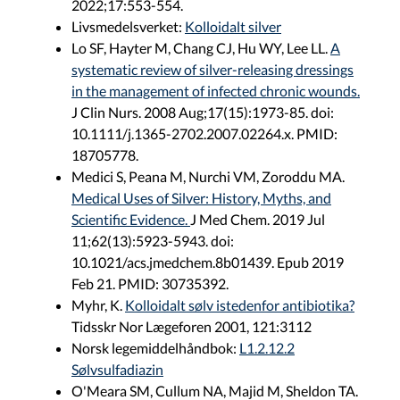
2022;17:553-554.
Livsmedelsverket:
Kolloidalt silver
Lo SF, Hayter M, Chang CJ, Hu WY, Lee LL.
A
systematic review of silver-releasing dressings
in the management of infected chronic wounds.
J Clin Nurs. 2008 Aug;17(15):1973-85. doi:
10.1111/j.1365-2702.2007.02264.x. PMID:
18705778.
Medici S, Peana M, Nurchi VM, Zoroddu MA.
Medical Uses of Silver: History, Myths, and
Scientific Evidence.
J Med Chem. 2019 Jul
11;62(13):5923-5943. doi:
10.1021/acs.jmedchem.8b01439. Epub 2019
Feb 21. PMID: 30735392.
Myhr, K.
Kolloidalt sølv istedenfor antibiotika?
Tidsskr Nor Lægeforen 2001, 121:3112
Norsk legemiddelhåndbok:
L1.2.12.2
Sølvsulfadiazin
O'Meara SM, Cullum NA, Majid M, Sheldon TA.