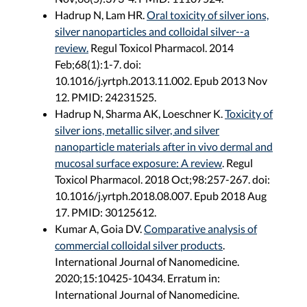
Hadrup N, Lam HR.
Oral toxicity of silver ions,
silver nanoparticles and colloidal silver--a
review.
Regul Toxicol Pharmacol. 2014
Feb;68(1):1-7. doi:
10.1016/j.yrtph.2013.11.002. Epub 2013 Nov
12. PMID: 24231525.
Hadrup N, Sharma AK, Loeschner K.
Toxicity of
silver ions, metallic silver, and silver
nanoparticle materials after in vivo dermal and
mucosal surface exposure: A review
. Regul
Toxicol Pharmacol. 2018 Oct;98:257-267. doi:
10.1016/j.yrtph.2018.08.007. Epub 2018 Aug
17. PMID: 30125612.
Kumar A, Goia DV.
Comparative analysis of
commercial colloidal silver products
.
International Journal of Nanomedicine.
2020;15:10425-10434. Erratum in:
International Journal of Nanomedicine.