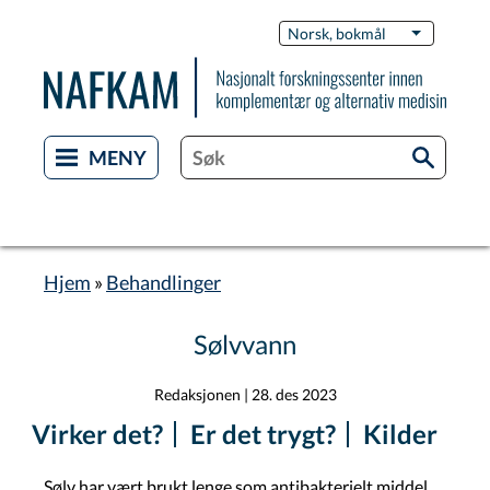
Hopp
Switch
Norsk, bokmål
List flere 
til
Languag
hovedinnhold
Hjem
Behandlinger
Navigasjonssti
Sølvvann
Redaksjonen
|
28. des 2023
Virker det?
Er det trygt?
Kilder
Sølv har vært brukt lenge som antibakterielt middel.