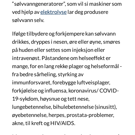
“sølvvanngeneratorer”, som vil si maskiner som
ved hjelp av
elektrolyse
lar deg produsere
sølvvann selv.
Ifølge tilbydere og forkjempere kan sølvvann
drikkes, dryppes i nesen, øre eller øyne, smøres
på huden eller settes som injeksjon eller
intravenøst. Påstandene om helseeffekt er
mange, for en lang rekke plager og helseformål -
fra bedre sårheling, styrking av
immunforsvaret, forebygge luftveisplager,
forkjølelse og influensa, koronavirus/ COVID-
19-sykdom, høysnue og tett nese,
lungebetennelse, bihulebetennelse (sinusitt),
øyebetennelse, herpes, prostata-problemer,
akne, til kreft og HIV/AIDS.