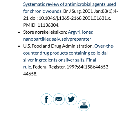
Systematic review of antimicrobial agents used
for chronic wounds.
Br J Surg. 2001 Jan;88(1):4-
21. doi: 10.1046/j.1365-2168.2001.01631.x.
PMID: 11136304.
Store norske leksikon:
Argyri
,
ioner
,
nanopartikler
,
sølv
,
sølvpreparater
U.S. Food and Drug Administration.
Over-the-
counter drug products containing colloidal
silver ingredients or silver salts. Final
rule
. Federal Register. 1999;64(158):44653-
44658.