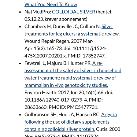
What You Need To Know
NatMedPro:
COLLOIDAL SILVER
(hentet
05.12.23, krever abonnement)
Chambers H, Dumville JC, Cullum N.
Silver
treatments for leg ulcers: a systematic review.
Wound Repair Regen. 2007 Mar-
Apr;15(2):165-73. doi: 10.1111/j.1524-
475X.2007.00201.x. PMID: 17352747.
Fewtrell L, Majuru B, Hunter PR.
A re-
assessment of the safety of silver in household
water treatment: rapid systematic review of
mammalian in vivo genotoxicity studies.
Environ Health. 2017 Jun 20;16(1):66. doi:
10.1186/s12940-017-0279-4. PMID:
28633660; PMCID: PMC5477731.
Gulbranson SH, Hud JA, Hansen RC.
Argyria
following the use of dietary supplements
containing colloidal silver protein.
Cutis. 2000
Nov;66(5):373-4. PMID: 11107524.