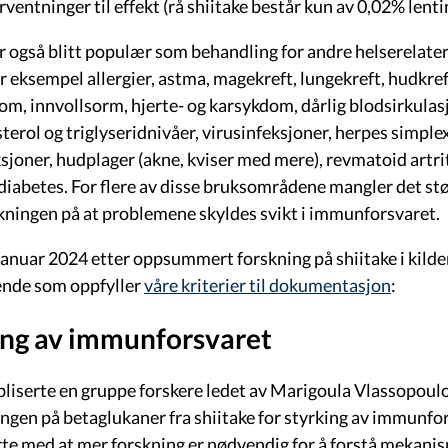
entninger til effekt (rå shiitake består kun av 0,02% lentina
er også blitt populær som behandling for andre helserelat
or eksempel allergier, astma, magekreft, lungekreft, hudkre
om, innvollsorm, hjerte- og karsykdom, dårlig blodsirkulas
terol og triglyseridnivåer, virusinfeksjoner, herpes simplex,
sjoner, hudplager (akne, kviser med mere), revmatoid artrit
diabetes. For flere av disse bruksområdene mangler det stø
kningen på at problemene skyldes svikt i immunforsvaret.
 januar 2024 etter oppsummert forskning på shiitake i kilde
gende som oppfyller
våre kriterier til dokumentasjon
:
ing av immunforsvaret
bliserte en gruppe forskere ledet av Marigoula Vlassopo
ingen på betaglukaner fra shiitake for styrking av immunfo
te med at mer forskning er nødvendig for å forstå mekani