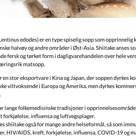
(Lentinus edodes) er en type spiselig sopp som opprinnelig 
nske halvøy og andre områder i Øst-Asia. Shiitake anses s
både fersk og tørket form i dagligvarehandelen over hele ve
næringsrik matsopp.
r en stor eksportvare i Kina og Japan, der soppen dyrkes kom
ikke viltvoksende i Europa og Amerika, men dyrkes kommersi
.
r lange folkemedisinske tradisjoner i opprinnelsesområdet,
 forkjølelse, influensa og luftvegsplager.
kes shiitake også for mange andre helseformål, så som imm
, HIV/AIDS, kreft, forkjølelse, influensa, COVID-19 og 