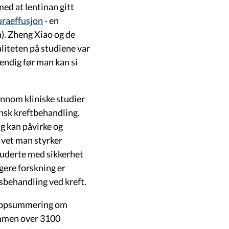
d at lentinan gitt
uraeffusjon
- en
. Zheng Xiao og de
iteten på studiene var
vendig før man kan si
ennom kliniske studier
insk kreftbehandling.
ng kan påvirke og
 vet man styrker
luderte med sikkerhet
gere forskning er
gsbehandling ved kreft.
psoppsummering om
sammen over 3100