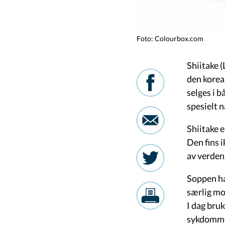
Foto: Colourbox.com
Shiitake 
den korea
selges i 
spesielt 
Shiitake e
Den fins 
av verden
Soppen ha
særlig mot
I dag bru
sykdommer