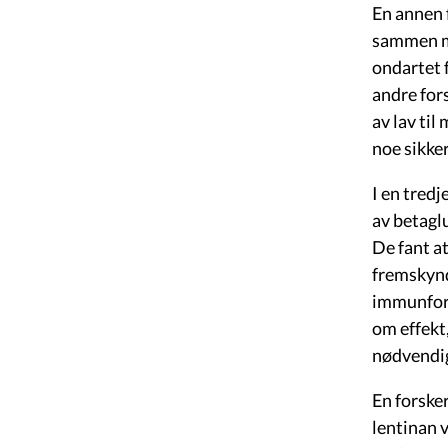
En annen 
sammen me
ondartet 
andre for
av lav til
noe sikke
I en tred
av betagl
De fant at
fremskynd
immunfors
om effekt
nødvendig
En forske
lentinan 