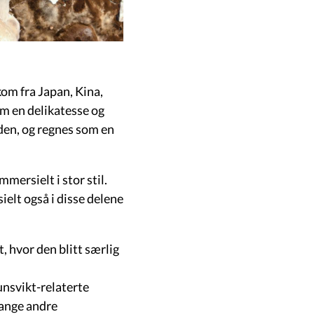
kom fra Japan, Kina,
om en delikatesse og
rden, og regnes som en
mersielt i stor stil.
elt også i disse delene
 hvor den blitt særlig
unsvikt-relaterte
mange andre