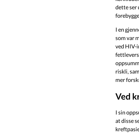
dette ser
forebyggen
I en gjen
som var m
ved HIV-in
fettlever
oppsummer
riskli, sa
mer forsk
Ved k
I sin opp
at disse s
kreftpasi