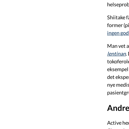
helsepro
Shiitake f
former (pi
ingen god
Man vet at
lentinan
.
tokoferol
eksempel 
det ekspe
nye medis
pasientgr
Andre
Active h