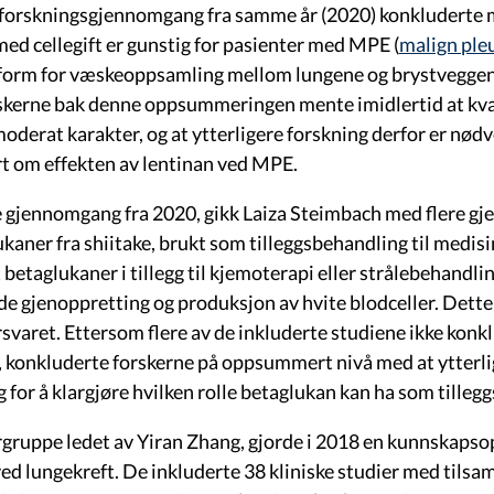
forskningsgjennomgang fra samme år (2020) konkluderte me
d cellegift er gunstig for pasienter med MPE (
malign ple
form for væskeoppsamling mellom lungene og brystveggen)
skerne bak denne oppsummeringen mente imidlertid at kval
 moderat karakter, og at ytterligere forskning derfor er nød
rt om effekten av lentinan ved MPE.
je gjennomgang fra 2020, gikk Laiza Steimbach med flere gj
ukaner fra shiitake, brukt som tilleggsbehandling til medis
 betaglukaner i tillegg til kjemoterapi eller strålebehandli
e gjenoppretting og produksjon av hvite blodceller. Dette
varet. Ettersom flere av de inkluderte studiene ikke konk
, konkluderte forskerne på oppsummert nivå med at ytterli
 for å klargjøre hvilken rolle betaglukan kan ha som tilleg
rgruppe ledet av Yiran Zhang, gjorde i 2018 en kunnska
ved lungekreft. De inkluderte 38 kliniske studier med til