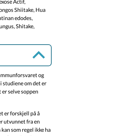
xose Actif,
ngos Shiitake, Hua
ntinan edodes,
ungus, Shitake,
v immunforsvaret og
g i studiene om det er
t er selve soppen
 er forskjell på å
r utvunnet fra en
 kan som regel ikke ha