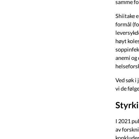
samme forv
Shiitake 
formål (f
leversykd
høyt koles
soppinfek
anemi og 
helsefors
Ved søk i
vi de føl
Styrk
I 2021 pu
av forskn
konkluder