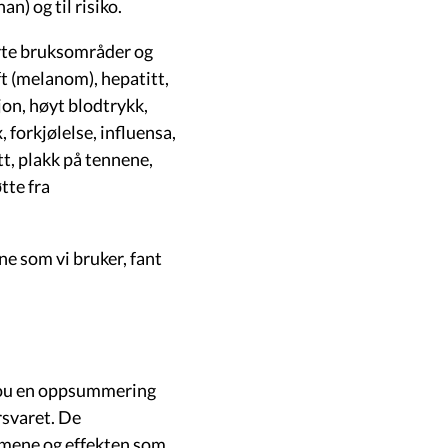
n) og til risiko.
erte bruksområder og
ft (melanom), hepatitt,
jon, høyt blodtrykk,
 forkjølelse, influensa,
t, plakk på tennene,
tte fra
ne som vi bruker, fant
ulou en oppsummering
rsvaret. De
smene og effekten som