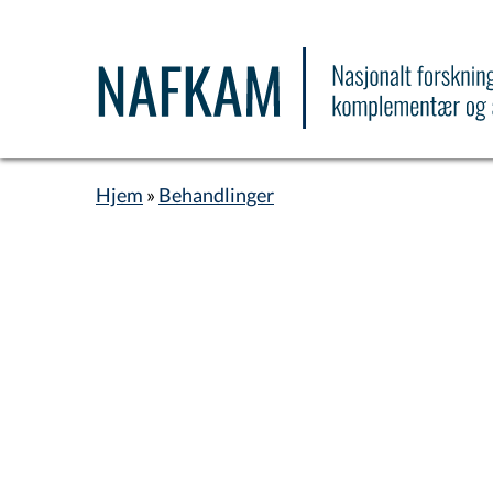
Hopp
til
hovedinnhold
Hjem
Behandlinger
Navigasjonssti