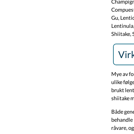
Champigno
Compuesto
Gu, Lenti
Lentinula
Shiitake,
Vir
Mye av fo
ulike følg
brukt lent
shiitake m
Både gener
behandle 
råvare, o