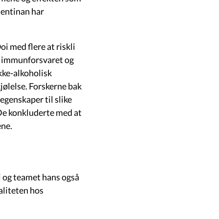
lentinan har
i med flere at riskli
te immunforsvaret og
kke-alkoholisk
ølelse. Forskerne bak
enskaper til slike
. De konkluderte med at
ene.
i og teamet hans også
aliteten hos