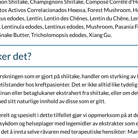
n Shiitake, Champignons Shiitake, Composé Corrélé d'He
s Activos Correlacionados Hexosa, Forest Mushroom, Ho
cus edodes, Lentin, Lentin des Chênes, Lentin du Chêne, Le
, Lentinula edodes, Lentinus edodes, Mushroom, Pasania F
 Snake Butter, Tricholomopsis edodes, Xiang Gu.
ker det?
rskningen som er gjort på shiitake, handler om styrking a
etilstander hos kreftpasienter. Det er ikke alltid like tydeli
inan eller betaglukaner ekstrahert fra shiitake, eller om de
ed sitt naturlige innhold av disse som er gitt.
elt og spesielt i dette tilfellet gjør vi oppmerksom på at det
sykdom og helseplager med legemidler av ekstrakter som e
g det å innta selve råvaren med terapeutiske hensikter: Man