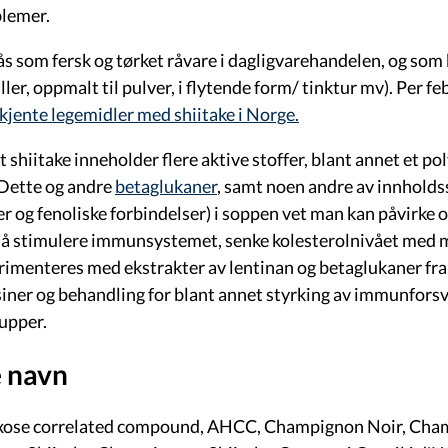
blemer.
ås som fersk og tørket råvare i dagligvarehandelen, og som 
ller, oppmalt til pulver, i flytende form/ tinktur mv). Per f
kjente legemidler med shiitake i Norge.
 shiitake inneholder flere aktive stoffer, blant annet et po
 Dette og andre
betaglukaner
, samt noen andre av innholds
er og fenoliske forbindelser) i soppen vet man kan påvirke
å stimulere immunsystemet, senke kolesterolnivået med me
rimenteres med ekstrakter av lentinan og betaglukaner fra 
iner og behandling for blant annet styrking av immunforsva
upper.
 navn
exose correlated compound, AHCC, Champignon Noir, Cha