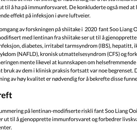
 ut til å ha på immunforsvaret. De konkluderte også med at 
de effekt på infeksjon i øvre luftveier.
nomgang av forskningen på shiitake i 2020 fant Soo Liang Oo
odifisert med lentinan fra shiitake ser ut til å gjenoppret
feksjon, diabetes, irritabel tarmsyndrom (IBS), hepatitt, i
sykdom (NAFLD), kronisk utmattelsesyndrom (CFS) og forkj
ingen mente likevel at kunnskapen om helsefremmende eg
mt bruk av dem i klinisk praksis fortsatt var noe begrenset
ning av høy kvalitet er nødvendig for å bekrefte disse funn
reft
summering på lentinan-modifiserte riskli fant Soo Liang Oo
er ut til å gjenopprette immunforsvaret og forbedrer livskv
enter.