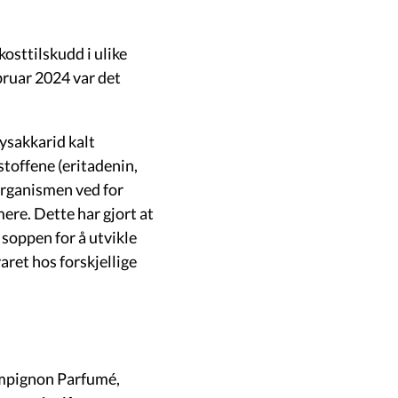
kosttilskudd i ulike
ebruar 2024 var det
lysakkarid kalt
stoffene (eritadenin,
 organismen ved for
re. Dette har gjort at
soppen for å utvikle
ret hos forskjellige
mpignon Parfumé,