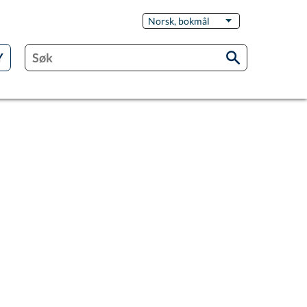
Switch
Norsk, bokmål
List flere handling
Language