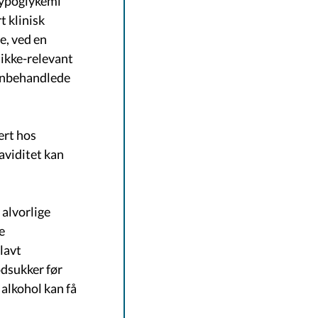
hypoglykemi
t klinisk
e, ved en
 ikke-relevant
linbehandlede
ert hos
aviditet kan
 alvorlige
e
lavt
odsukker før
 alkohol kan få