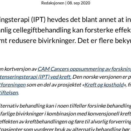
Redaksjonen
|
08. sep 2020
ingsterapi (IPT) hevdes det blant annet at i
nlig cellegiftbehandling kan forsterke effe
mt redusere bivirkninger. Det er flere bek
en kortversjon av
CAM Cancers oppsummering av forsknin
tenseringsterapi (IPT) ved kreft.
Den norske versjonen er p
tforeningen
som en del av prosjektet «
Kreft og kosthold
», 
iftelsen
.
ternativ behandling kan i noen tilfeller forsinke behandling
 farlige bivirkninger i kombinasjon med konvensjonell kref
ffekten av kreftbehandlingen og føre til alvorlig forverrin
tpasienter som vurderer bruk av alternativ behandling bør 