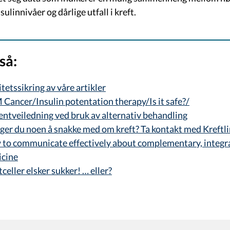
sulinnivåer og dårlige utfall i kreft.
så:
itetssikring av våre artikler
Cancer/Insulin potentation therapy/Is it safe?/
entveiledning ved bruk av alternativ behandling
ger du noen å snakke med om kreft? Ta kontakt med Kreftli
to communicate effectively about complementary, integra
cine
tceller elsker sukker! … eller?