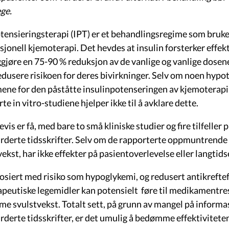
ege.
otensieringsterapi (IPT) er et behandlingsregime som bruker
sjonell kjemoterapi. Det hevdes at insulin forsterker effek
ggjøre en 75-90 % reduksjon av de vanlige og vanlige dosen
dusere risikoen for deres bivirkninger. Selv om noen hypot
ne for den påståtte insulinpotenseringen av kjemoterapi 
rte in vitro-studiene hjelper ikke til å avklare dette.
evis er få, med bare to små kliniske studier og fire tilfeller p
urderte tidsskrifter. Selv om de rapporterte oppmuntrende 
kst, har ikke effekter på pasientoverlevelse eller langtidse
sosiert med risiko som hypoglykemi, og redusert antikreftef
peutiske legemidler kan potensielt føre til medikamentresi
e svulstvekst. Totalt sett, på grunn av mangel på informas
rderte tidsskrifter, er det umulig å bedømme effektiviteten