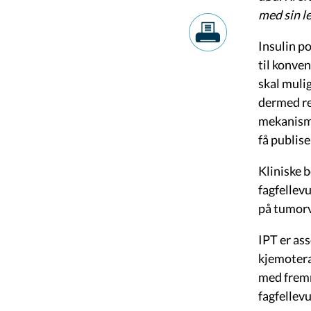
med sin l
Insulin p
til konven
skal muli
dermed re
mekanisme
få publise
Kliniske b
fagfellev
på tumorve
IPT er as
kjemotera
med fremm
fagfellevu