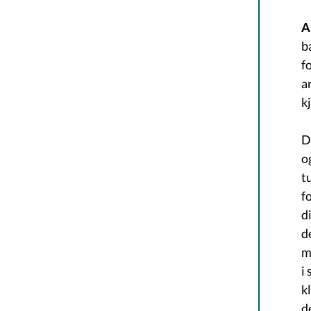
A
b
f
a
k
D
o
t
f
d
d
m
i
k
d