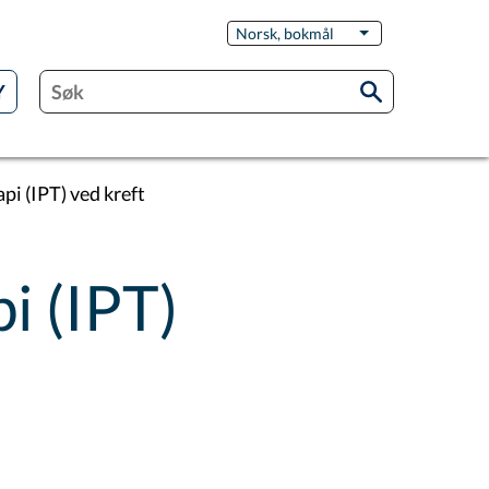
Switch
Norsk, bokmål
List flere handling
Language
pi (IPT) ved kreft
i (IPT)