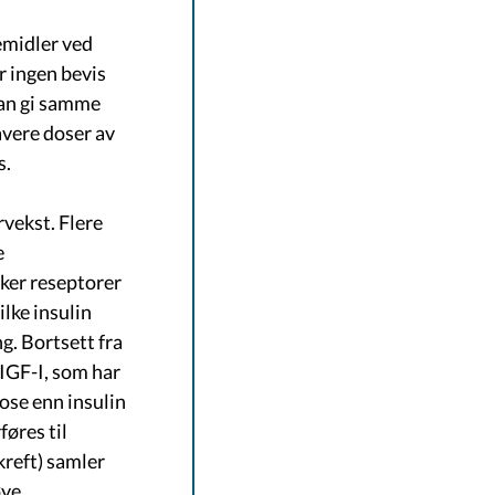
emidler ved
r ingen bevis
kan gi samme
avere doser av
s.
rvekst. Flere
e
ker reseptorer
ilke insulin
g. Bortsett fra
 IGF-I, som har
ose enn insulin
føres til
kreft) samler
øye