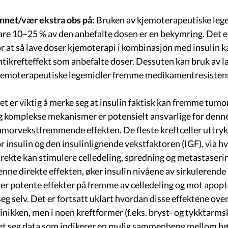
nnet/vær ekstra obs på:
Bruken av kjemoterapeutiske leg
are 10–25 % av den anbefalte dosen er en bekymring. Det e
or at så lave doser kjemoterapi i kombinasjon med insulin 
ntikrefteffekt som anbefalte doser. Dessuten kan bruk av l
jemoterapeutiske legemidler fremme medikamentresisten
et er viktig å merke seg at insulin faktisk kan fremme tumo
g komplekse mekanismer er potensielt ansvarlige for denn
umorvekstfremmende effekten. De fleste kreftceller uttryk
or insulin og den insulinlignende vekstfaktoren (IGF), via hv
irekte kan stimulere celledeling, spredning og metastaserin
enne direkte effekten, øker insulin nivåene av sirkulerende
er potente effekter på fremme av celledeling og mot apopt
 seg selv. Det er fortsatt uklart hvordan disse effektene over
linikken, men i noen kreftformer (f.eks. bryst- og tykktarms
et seg data som indikerer en mulig sammenheng mellom h