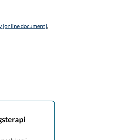
y [online document]
,
gsterapi