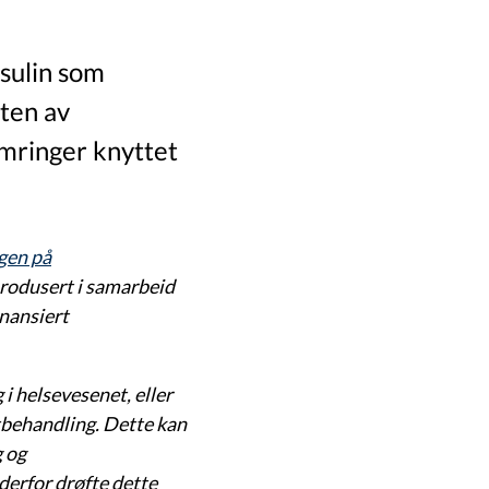
nsulin som
kten av
ymringer knyttet
gen på
rodusert i samarbeid
finansiert
 i helsevesenet, eller
tbehandling. Dette kan
g og
derfor drøfte dette