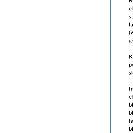
B
e
s
l
(
g
​
p
s
I
e
b
b
f
b