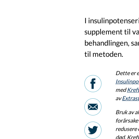
I insulinpotenser
supplement til va
behandlingen, sa
til metoden.
Dette er 
Insulinpo
med
Kref
av
Extrast
Bruk av al
forårsake
redusere e
død. Kref