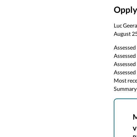
Opply
Luc Geer
August 25
Assessed 
Assessed 
Assessed 
Assessed 
Most rece
Summary f
M
v