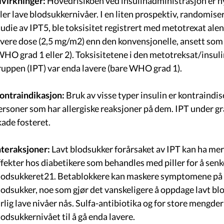
ivirkninger:
Hovedrisikoen ved insulinadministrasjon er 
ller lave blodsukkernivåer. I en liten prospektiv, randomiser
tudie av IPT5, ble toksisitet registrert med metotrexat alen
avere dose (2,5 mg/m2) enn den konvensjonelle, ansett som
WHO grad 1 eller 2). Toksisitetene i den metotreksat/insu
ruppen (IPT) var enda lavere (bare WHO grad 1).
Kontraindikasjon:
Bruk av visse typer insulin er kontraindis
ersoner som har allergiske reaksjoner på dem. IPT under gr
kade fosteret.
nteraksjoner:
Lavt blodsukker forårsaket av IPT kan ha mer
ffekter hos diabetikere som behandles med piller for å senk
lodsukkeret21. Betablokkere kan maskere symptomene på 
lodsukker, noe som gjør det vanskeligere å oppdage lavt bl
arlig lave nivåer nås. Sulfa-antibiotika og for store mengder
lodsukkernivået til å gå enda lavere.