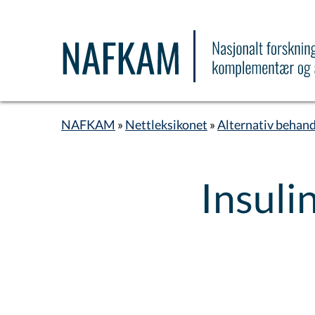
Hopp
til
hovedinnhold
NAFKAM
Nettleksikonet
Alternativ behand
Navigasjonssti
Insuli