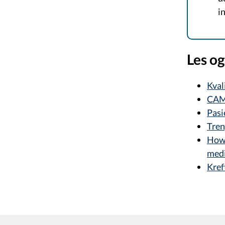
in
Les og
Kval
CAM 
Pasi
Tren
How 
medi
Kref