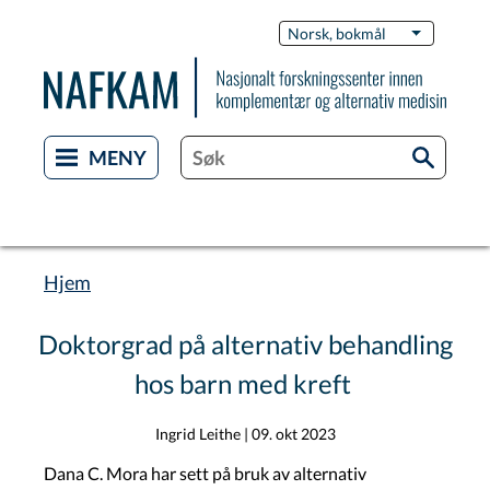
Hopp
Switch
Norsk, bokmål
List flere 
til
Languag
hovedinnhold
Hjem
Navigasjonssti
Doktorgrad på alternativ behandling
hos barn med kreft
Ingrid Leithe
|
09. okt 2023
Dana C. Mora har sett på bruk av alternativ