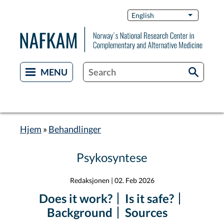
Skip
Switch
English
List additi
to
Languag
main
content
Hjem
Behandlinger
Breadcrumb
Psykosyntese
Redaksjonen
|
02. Feb 2026
Does it work?
Is it safe?
Background
Sources