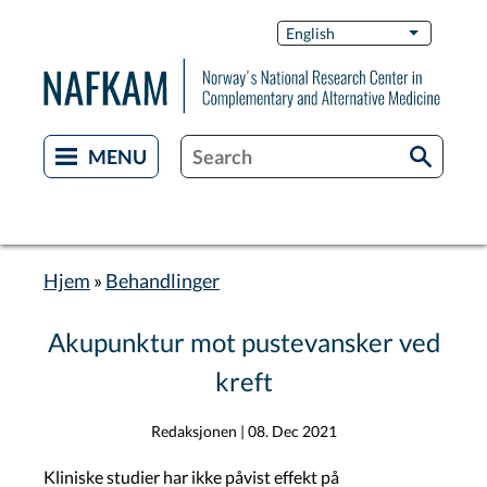
Skip
Switch
English
List additi
to
Languag
main
content
Hjem
Behandlinger
Breadcrumb
Akupunktur mot pustevansker ved
kreft
Redaksjonen
|
08. Dec 2021
Kliniske studier har ikke påvist effekt på