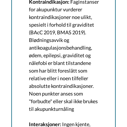
Kontraindikasjon:
Faginstanser
for akupunktur vurderer
kontraindikasjoner noe ulikt,
spesielt i forhold til graviditet
(BAcC 2019, BMAS 2019).
Blødningsavvik og
antikoagulasjonsbehandling,
ødem, epilepsi, graviditet og
nålefobi er blant tilstandene
som har blitt foreslått som
relative eller i noen tilfeller
absolutte kontraindikasjoner.
Noen punkter anses som
"forbudte" eller skal ikke brukes
til akupunkturnåling
Interaksjoner:
Ingen kjente,