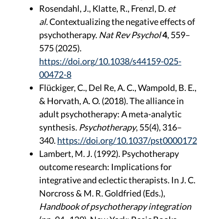
Rosendahl, J., Klatte, R., Frenzl, D.
et
al.
Contextualizing the negative effects of
psychotherapy.
Nat Rev Psychol
4
, 559–
575 (2025).
https://doi.org/10.1038/s44159-025-
00472-8
Flückiger, C., Del Re, A. C., Wampold, B. E.,
& Horvath, A. O. (2018). The alliance in
adult psychotherapy: A meta-analytic
synthesis.
Psychotherapy
, 55(4), 316–
340.
https://doi.org/10.1037/pst0000172
Lambert, M. J. (1992). Psychotherapy
outcome research: Implications for
integrative and eclectic therapists. In J. C.
Norcross & M. R. Goldfried (Eds.),
Handbook of psychotherapy integration