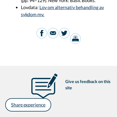
(pp. 94–129). New York: Basic Books.
Lovdata:
Lov om alternativ behandling av
sykdom mv.
Give us feedback on this
site
Share experience