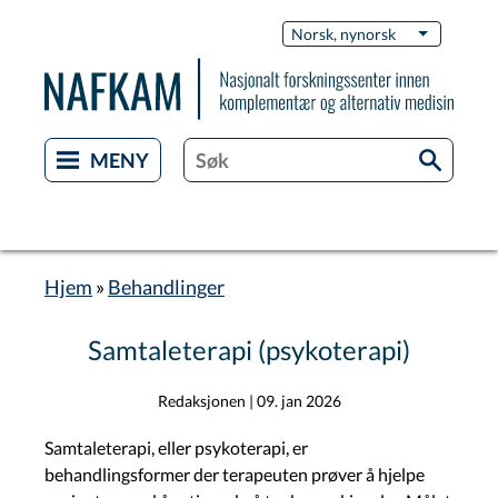
Skip
Switch
Norsk, nynorsk
List additi
to
Languag
main
content
Hjem
Behandlinger
Breadcrumb
Samtaleterapi (psykoterapi)
Redaksjonen
|
09. jan 2026
Samtaleterapi, eller psykoterapi, er
behandlingsformer der terapeuten prøver å hjelpe