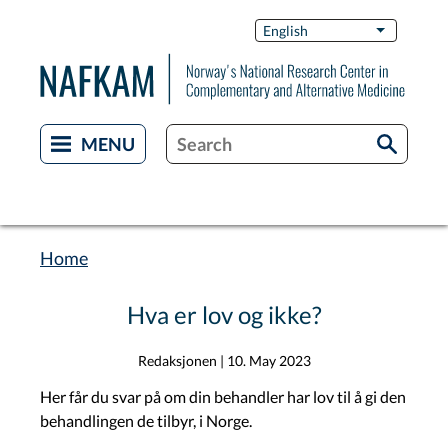
Skip
Switch
English
List additi
to
Languag
main
content
Home
Breadcrumb
Hva er lov og ikke?
Redaksjonen
|
10. May 2023
Her får du svar på om din behandler har lov til å gi den
behandlingen de tilbyr, i Norge.