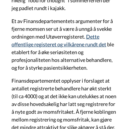
rikelig “food for thought” i sommerferien der
jeg padlet rundt i kajakk.
Et av Finansdepartementets argumenter for å
fjerne momsen ser ut å være å unngå å svekke
ordningen med Utøverregisteret.
Dette
offentlige registeret og vilkårene rundt det
ble
etablert for å øke seriøsiteten og
profesjonaliteten hos alternative behandlere,
og for å styrke pasientsikkerheten.
Finansdepartementet opplyser i forslaget at
antallet registrerte behandlere har økt sterkt
(til ca 4000) og at det ikke kan utelukkes at noen
av disse hovedsakelig har latt seg registrere for
å nyte godt av momsfritaket. Å fjerne koblingen
mellom registrering og momsfritak, kan gjøre
det mindre attraktivt for slike aktører å stå der.