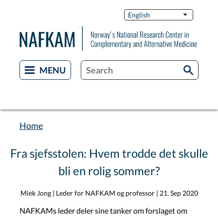
Skip
Switch
English
List additi
to
Languag
main
content
Home
Breadcrumb
Fra sjefsstolen: Hvem trodde det skulle
bli en rolig sommer?
Miek Jong | Leder for NAFKAM og professor
|
21. Sep 2020
NAFKAMs leder deler sine tanker om forslaget om