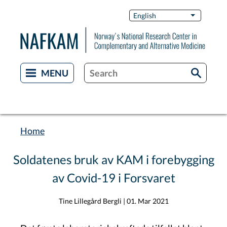
Skip
Switch
English
List additi
to
Languag
main
content
Home
Breadcrumb
Soldatenes bruk av KAM i forebygging
av Covid-19 i Forsvaret
Tine Lillegård Bergli
|
01. Mar 2021