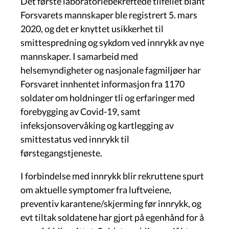
Det første laboratoriebekreftede tilfellet blant
Forsvarets mannskaper ble registrert 5. mars
2020, og det er knyttet usikkerhet til
smittespredning og sykdom ved innrykk av nye
mannskaper. I samarbeid med
helsemyndigheter og nasjonale fagmiljøer har
Forsvaret innhentet informasjon fra 1170
soldater om holdninger tli og erfaringer med
forebygging av Covid-19, samt
infeksjonsovervåking og kartlegging av
smittestatus ved innrykk til
førstegangstjeneste.
I forbindelse med innrykk blir rekruttene spurt
om aktuelle symptomer fra luftveiene,
preventiv karantene/skjerming før innrykk, og
evt tiltak soldatene har gjort på egenhånd for å