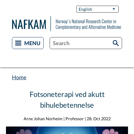
Skip
Switch
English
List additi
to
Languag
main
content
Home
Breadcrumb
Fotsoneterapi ved akutt
bihulebetennelse
Arne Johan Norheim | Professor
|
28. Oct 2022
Image