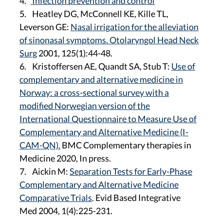
4.
Infection prevention and control
5. Heatley DG, McConnell KE, Kille TL,
Leverson GE:
Nasal irrigation for the alleviation
of sinonasal symptoms. Otolaryngol Head Neck
Surg
2001, 125(1):44-48.
6. Kristoffersen AE, Quandt SA, Stub T:
Use of
complementary and alternative medicine in
Norway: a cross-sectional survey with a
modified Norwegian version of the
International Questionnaire to Measure Use of
Complementary and Alternative Medicine (I-
CAM-QN).
BMC Complementary therapies in
Medicine 2020, In press.
7. Aickin M:
Separation Tests for Early-Phase
Complementary and Alternative Medicine
Comparative Trials
. Evid Based Integrative
Med 2004, 1(4):225-231.