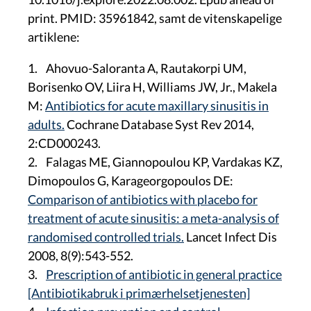
print. PMID: 35961842, samt
de vitenskapelige
artiklene:
1. Ahovuo-Saloranta A, Rautakorpi UM,
Borisenko OV, Liira H, Williams JW, Jr., Makela
M:
Antibiotics for acute maxillary sinusitis in
adults.
Cochrane Database Syst Rev 2014,
2:CD000243.
2. Falagas ME, Giannopoulou KP, Vardakas KZ,
Dimopoulos G, Karageorgopoulos DE:
Comparison of antibiotics with placebo for
treatment of acute sinusitis: a meta-analysis of
randomised controlled trials.
Lancet Infect Dis
2008, 8(9):543-552.
3.
Prescription of antibiotic in general practice
[Antibiotikabruk i primærhelsetjenesten]