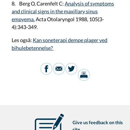
8. Berg O, Carenfelt C:
Analysis of symptoms
and clinical signs in the maxillary sinus
empyema.
Acta Otolaryngol 1988, 105(3-
4):343-349.
Les også:
Kan soneterapi dempe plager ved
bihulebetennelse?
Give us feedback on this
site