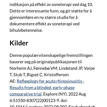
indikasjon på effekt av soneterapi ved dag 10.
Dette er interessante funn, og gir støtte for å
gjennomføre en ny større studie for å
dokumentere effekt av soneterapi ved
bihulebetennelse.
Kilder
Denne populærvitenskapelige fremstillingen
baserer seg på
originalpublikasjonen til
Norheim AJ, Fønnebø VM, Lindeland JP, Varpe
T, Stub T, Bigset C, Kristoffersen
AE:
Reflexology for acute rhinosinusitis -
Results from a blinded, early-phase
comparative trial.
Explore (NY). 2022 Aug
6:S1550-8307(22)00123-9. doi:
10.1016/j.explore.2022.08.002. Epub ahead of