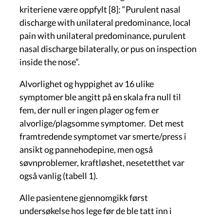
kriteriene være oppfylt [8]: “Purulent nasal
discharge with unilateral predominance, local
pain with unilateral predominance, purulent
nasal discharge bilaterally, or pus on inspection
inside the nose”.
Alvorlighet og hyppighet av 16 ulike
symptomer ble angitt på en skala fra null til
fem, der null er ingen plager og fem er
alvorlige/plagsomme symptomer. Det mest
framtredende symptomet var smerte/press i
ansikt og pannehodepine, men også
søvnproblemer, kraftløshet, nesetetthet var
også vanlig (tabell 1).
Alle pasientene gjennomgikk først
undersøkelse hos lege før de ble tatt inn i