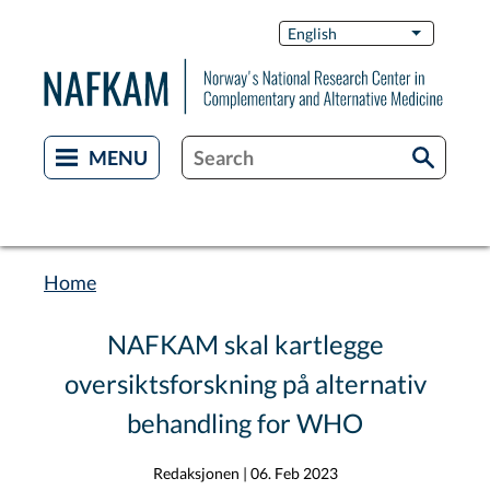
Skip
Switch
English
List additi
to
Languag
main
content
Home
Breadcrumb
NAFKAM skal kartlegge
oversiktsforskning på alternativ
behandling for WHO
Redaksjonen
|
06. Feb 2023