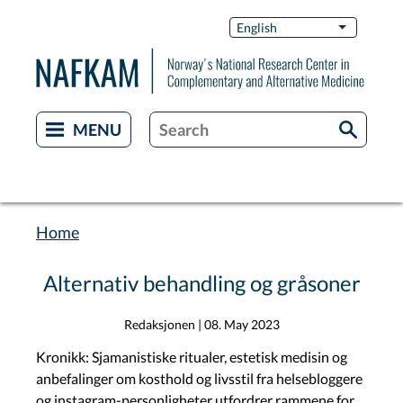
Skip
Switch
English
List additi
to
Languag
main
content
Home
Breadcrumb
Alternativ behandling og gråsoner
Redaksjonen
|
08. May 2023
Kronikk: Sjamanistiske ritualer, estetisk medisin og
anbefalinger om kosthold og livsstil fra helsebloggere
og instagram-personligheter utfordrer rammene for