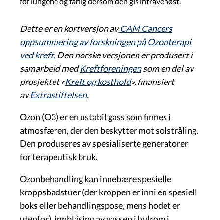
for lungene og farlig dersom den gis intravenøst.
Dette er en kortversjon av
CAM Cancers
oppsummering av forskningen på Ozonterapi
ved kreft.
Den norske versjonen er produsert i
samarbeid med
Kreftforeningen
som en del av
prosjektet «
Kreft og kosthold
», finansiert
av
Extrastiftelsen
.
Ozon (O3) er en ustabil gass som finnes i
atmosfæren, der den beskytter mot solstråling.
Den produseres av spesialiserte generatorer
for terapeutisk bruk.
Ozonbehandling kan innebære spesielle
kroppsbadstuer (der kroppen er inni en spesiell
boks eller behandlingspose, mens hodet er
utenfor), innblåsing av gassen i hulrom i