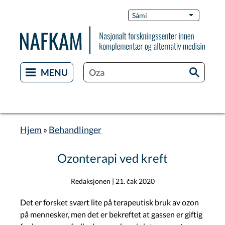
Skip
Switch
Sámi
List additi
to
Languag
main
content
Hjem
Behandlinger
Breadcrumb
Ozonterapi ved kreft
Redaksjonen
|
21. čak 2020
Det er forsket svært lite på terapeutisk bruk av ozon
på mennesker, men det er bekreftet at gassen er giftig