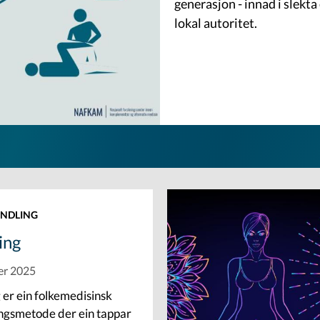
generasjon - innad i slekt
lokal autoritet.
NDLING
ing
er 2025
 er ein folkemedisinsk
ngsmetode der ein tapp­ar