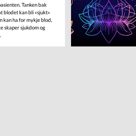
pasienten. Tanken bak
at blodet kan bli «sjukt»
ein kan ha for mykje blod,
te skaper sjukdom og
.