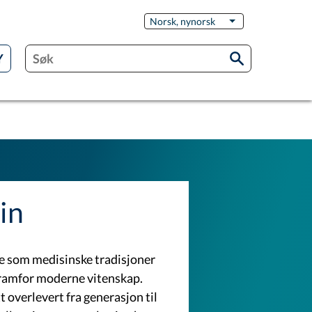
Switch
Norsk, nynorsk
List additional act
Language
in
te som medisinske tradisjoner
 framfor moderne vitenskap.
t overlevert fra generasjon til