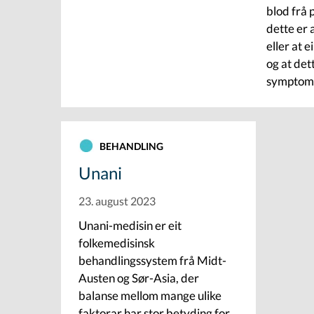
blod frå 
dette er 
eller at 
og at det
symptom
BEHANDLING
Unani
23. august 2023
Unani-medisin er eit
folkemedisinsk
behandlingssystem frå Midt-
Austen og Sør-Asia, der
balanse mellom mange ulike
faktorar har stor betyding for