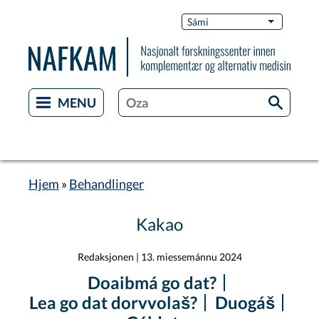
Skip
Switch
Sámi
List additi
to
Languag
main
content
Hjem
Behandlinger
Breadcrumb
Kakao
Redaksjonen
|
13. miessemánnu 2024
Doaibmá go dat?
Lea go dat dorvvolaš?
Duogáš