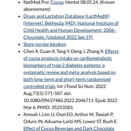
NatMed Pro:
Cocoa
. Hentet 08.05.24. (Krever
abonnement)
Drugs and Lactation Database (LactMed®)
[Internet]. Bethesda (MD): National Institute of
Child Health and Human Development; 2006-.
Chocolate. [Updated 2022 Sep 19].
Store norske leksikon
Chen X, Guan X, Tang Y, Deng J, Zhang X.
Effects
of cocoa products intake on cardiometabolic
biomarkers of type 2 diabetes patients: a
systematic review and meta-analysis based on
both long-term and short-term randomised
controlled trials
. Int J Food Sci Nutr. 2022
Aug;73(5):571-587. doi:
10.1080/09637486.2022.2046711. Epub 2022
Mar 6. PMID: 35253583.
Amoah I, Lim JJ, Osei EO, Arthur M, Tawiah P,
Oduro IN, Aduama-Larbi MS, Lowor ST, Rush E.
Effect of Cocoa Beverage and Dark Chocolate