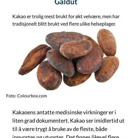
Gáldut
Kakao er trolig mest brukt for økt velvære, men har
tradisjonelt blitt brukt ved flere ulike helseplager.
Govva
Foto: Colourbox.com
Kakaoens antatte medisinske virkninger er i
liten grad dokumentert. Kakao ser imidlertid ut
til å være trygt å bruke av de fleste, både
innvortes og utvortes. Det finnes likevel flere