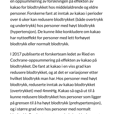
en oppsummering av forskningen på effekten av
kakao for blodtrykket hos middelaldrende og eldre
personer. Forskerne fant at inntak av kakao i perioder
over 6 uker kan redusere blodtrykket (både overtrykk
og undertrykk) hos personer med høyt blodtrykk
(hypertensjon). De kunne ikke konkludere om kakao
har nytteeffekt for personer med lett forhøyet
blodtrykk eller normalt blodtrykk.
I 2017 publiserte et forskerteam ledet av Ried en
Cochrane-oppsummering på effekten av kakao på
blodtrykket. De fant at kakao i en viss grad kan
redusere blodtrykket, og at det er variasjoner etter
hvilket blodtrykk man har. Hos personer med høyt
blodtrykk, reduserte inntak av kakao blodtrykket
(overtrykket) med 4mmHg. Kakao så også ut til å
kunne redusere blodtrykket hos personer som ligger
på grensen til å ha høyt blodtrykk (prehypertensjon),
og i større grad enn hos personer med normalt