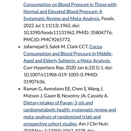
Consumption on Blood Pressure in Those with
Normal and Elevated Blood Pressure: A
Systematic Review and Meta-Analysis
. Foods.
2022 Jul 1;11(13):1962. doi:
10.3390/foods11131962. PMID: 35804776;
PMCID: PMC9265772.
Jafarnejad S, Salek M, Clark CCT.
Cocoa
Consumption and Blood Pressure in Middle-
Aged and Elderly Subjects: a Meta-Analysis
.
Curr Hypertens Rep. 2020 Jan 6;22(1):1. doi:
10.1007/s11906-019-1005-0. PMID:
31907636.
Raman G, Avendano EE, Chen S, Wang J,
Matson J, Gayer B, Novotny JA, Cassidy A.
Dietary intakes of flavan-3-ols and
cardiometabolic health: systematic review and
meta-analysis of randomized trials and
prospective cohort studies
. Am J Clin Nutr.
2019 Nov 1;110(5):1067-1078. doi: