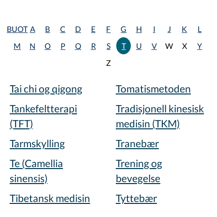
BUOT
A
B
C
D
E
F
G
H
I
J
K
L
M
N
O
P
Q
R
S
T
U
V
W
X
Y
Z
Tai chi og qigong
Tomatismetoden
Tankefeltterapi
Tradisjonell kinesisk
(TFT)
medisin (TKM)
Tarmskylling
Tranebær
Te (Camellia
Trening og
sinensis)
bevegelse
Tibetansk medisin
Tyttebær