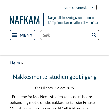
Skip
Switch
Norsk, nynorsk
List additi
to
Languag
main
content
Heim
Breadcrumb
Nakkesmerte-studien godt i gang
Ola Lillenes
|
12. des 2025
- Funnene fra MecNeck-studien kan lede til bedre
behandling mot kroniske nakkesmerter, sier Frauke
Musial, som er professor ved NAFKAM og leder