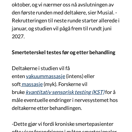
oktober, og vi nærmer oss nå avslutningen av
den første runden med deltakere, sier Musial. -
Rekrutteringen til neste runde starter allerede i
januar, og studien vil pågå frem til rundt juni
2027.
Smerteterskel testes før og etter behandling
Deltakerne i studien vil få
enten
vakuummassasje
(intens) eller
soft
massasje
(myk). Forskerne vil
bruke
kvantitativ sensorisk testing (KST)
for å
måle eventuelle endringer i nervesystemet hos
deltakerne etter behandlingen.
-Dette gjør vi fordi kroniske smertepasienter
ofte viser forandringer i måten smertesignaler