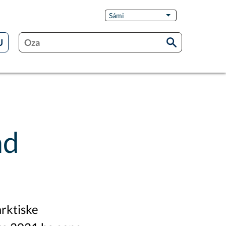
Switch
Sámi
List additional act
Language
åd
arktiske