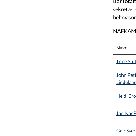
8 år tota
sekretær 
behov som
NAFKAMs 
Navn
Trine Stu
John Pet
Lindelan
Heidi Br
Jan Ivar 
Geir Sver