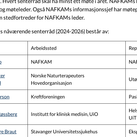
lt. Hvert senterråd skal ha minst ett møte i året. NAFKAMs 
og møteleder. Også NAFKAMs informasjonssjef har møtepl
 stedfortreder for NAFKAMs leder.
nåværende senterråd (2024-2026) består av:
Arbeidssted
Rep
b
NAFKAM
NA
ter
Norske Naturterapeuters
Utø
d
Hovedorganisasjon
orson
Kreftforeningen
Pas
Hel
Røssberg
Institutt for klinisk medisin, UiO
UiT
re Braut
Stavanger Universitetssjukehus
Eks