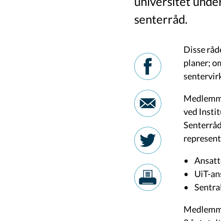
universitet under
senterråd.
Disse råd
planer; o
sentervi
Medlemmen
ved Insti
Senterråd
represent
• Ansatte
• UiT-ans
• Sentral
Medlemmen