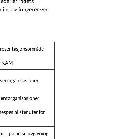
leder er rådets
ikt, og fungerer ved
resentasjonsområde
FKAM
verorganisasjoner
ientorganisasjoner
sespesialister utenfor
pert på helselovgivning