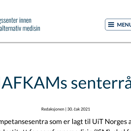
AFKAMs senterr
Redaksjonen
|
30. čak 2021
mpetansesentra som er lagt til UiT Norges 