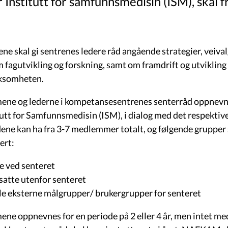
 Institutt for samfunnsmedisin (ISM), skal 
ene skal gi sentrenes ledere råd angående strategier, veiv
m fagutvikling og forskning, samt om framdrift og utvikling
rksomheten.
e og lederne i kompetansesentrenes senterråd oppnevne
tutt for Samfunnsmedisin (ISM), i dialog med det respektive
ene kan ha fra 3-7 medlemmer totalt, og følgende grupper
ert:
 ved senteret
atte utenfor senteret
e eksterne målgrupper/ brukergrupper for senteret
e oppnevnes for en periode på 2 eller 4 år, men intet me