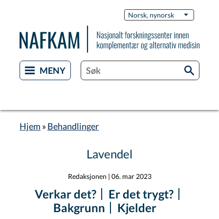
Skip
Switch
Norsk, nynorsk
List additi
to
Languag
main
content
Hjem
Behandlinger
Breadcrumb
Lavendel
Redaksjonen
|
06. mar 2023
Verkar det?
Er det trygt?
Bakgrunn
Kjelder