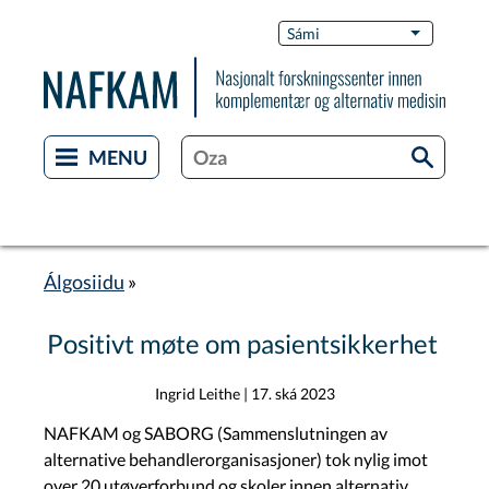
Skip
Switch
Sámi
List additi
to
Languag
main
content
Álgosiidu
Breadcrumb
Positivt møte om pasientsikkerhet
Ingrid Leithe
|
17. ská 2023
NAFKAM og SABORG (Sammenslutningen av
alternative behandlerorganisasjoner) tok nylig imot
over 20 utøverforbund og skoler innen alternativ