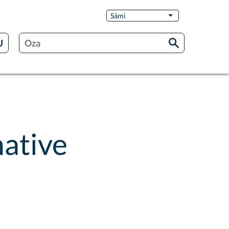
Switch
Sámi
List additional act
Language
native