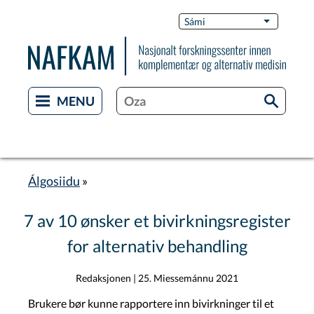
Skip
Switch
Sámi
List additi
to
Languag
main
content
Álgosiidu
Breadcrumb
7 av 10 ønsker et bivirkningsregister
for alternativ behandling
Redaksjonen
|
25. Miessemánnu 2021
Brukere bør kunne rapportere inn bivirkninger til et