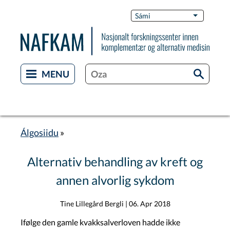
Skip
Switch
Sámi
List additi
to
Languag
main
content
Álgosiidu
Breadcrumb
Alternativ behandling av kreft og
annen alvorlig sykdom
Tine Lillegård Bergli
|
06. Apr 2018
Ifølge den gamle kvakksalverloven hadde ikke