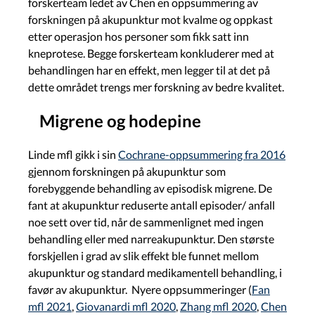
forskerteam ledet av Chen en oppsummering av
forskningen på akupunktur mot kvalme og oppkast
etter operasjon hos personer som fikk satt inn
kneprotese. Begge forskerteam konkluderer med at
behandlingen har en effekt, men legger til at det på
dette området trengs mer forskning av bedre kvalitet.
Migrene og hodepine
Linde mfl gikk i sin
Cochrane-oppsummering fra 2016
gjennom forskningen på akupunktur som
forebyggende behandling av episodisk migrene. De
fant at akupunktur reduserte antall episoder/ anfall
noe sett over tid, når de sammenlignet med ingen
behandling eller med narreakupunktur. Den største
forskjellen i grad av slik effekt ble funnet mellom
akupunktur og standard medikamentell behandling, i
favør av akupunktur. Nyere oppsummeringer (
Fan
mfl 2021
,
Giovanardi mfl 2020
,
Zhang mfl 2020
,
Chen