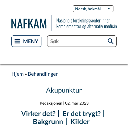
Hopp
Switch
Norsk, bokmål
List flere 
til
Languag
hovedinnhold
Hjem
Behandlinger
Navigasjonssti
Akupunktur
Redaksjonen
|
02. mar 2023
Virker det?
Er det trygt?
Bakgrunn
Kilder