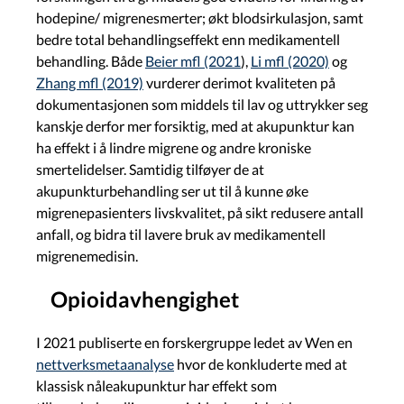
hodepine/ migrenesmerter; økt blodsirkulasjon, samt
bedre total behandlingseffekt enn medikamentell
behandling. Både
Beier mfl (2021
),
Li mfl (2020)
og
Zhang mfl (2019)
vurderer derimot kvaliteten på
dokumentasjonen som middels til lav og uttrykker seg
kanskje derfor mer forsiktig, med at akupunktur kan
ha effekt i å lindre migrene og andre kroniske
smertelidelser. Samtidig tilføyer de at
akupunkturbehandling ser ut til å kunne øke
migrenepasienters livskvalitet, på sikt redusere antall
anfall, og bidra til lavere bruk av medikamentell
migrenemedisin.
Opioidavhengighet
I 2021 publiserte en forskergruppe ledet av Wen en
nettverksmetaanalyse
hvor de konkluderte med at
klassisk nåleakupunktur har effekt som