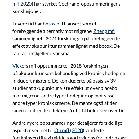
mfl 2020
) har styrket Cochrane-oppsummeringens
konklusjoner.
I nyere tid har
botox
blitt lansert som et
forebyggende alternativ mot migrene.
Zheng mfl
sammenlignet i 2021 forskningen på forebyggende
effekt av akupunktur sammenlignet med botox. De
fant at forskjellene var små.
Vickers mfl
oppsummerte i 2018 forskningen
på akupunktur som behandling ved kronisk hodepine
inkludert migrene. De konkluderte på basis av 39
studier at akupunktur viste effekt ut over placebo
mot migrene, andre typer hodepine og mot visse
andre typer kronisk smerte. De mente også at den
smertelindrende effekten så ut til å holde seg over tid.
Andre nyere oppsummeringer detaljerer forskjellige
aspekter ved dette:
Ou mfl (2020
)
vurderte
forskningen til å gi middels god evidens for lindring av